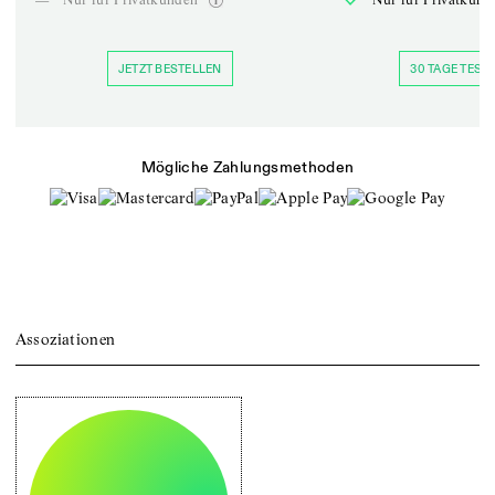
JETZT BESTELLEN
30 TAGE TESTE
Mögliche Zahlungsmethoden
Assoziationen