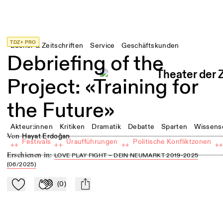
TDZ+ PRO
Bücher & Zeitschriften
Service
Geschäftskunden
Debriefing of the
Project: «Training for
the Future»
Akteur:innen
Kritiken
Dramatik
Debatte
Sparten
Wissens
von
Hayat Erdoğan
Festivals
Uraufführungen
Politische Konfliktzonen
++
++
++
+
Erschienen in
:
LOVE PLAY FIGHT – DEIN NEUMARKT 2019-2025
(06/2025)
(
0
)
Zu Mein-TdZ hinzufügen
Applaudieren
mail