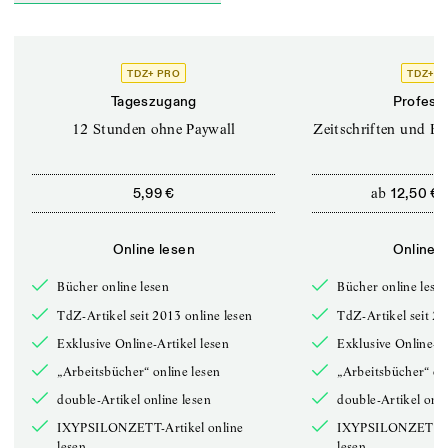
TDZ+ PRO
TDZ+ P
Tageszugang
Professi
12 Stunden ohne Paywall
Zeitschriften und Bü
ab
5,99 €
12,50 €
Online lesen
Online l
Bücher online lesen
Bücher online lese
TdZ-Artikel seit 2013 online lesen
TdZ-Artikel seit 20
Exklusive Online-Artikel lesen
Exklusive Online-Ar
„Arbeitsbücher“ online lesen
„Arbeitsbücher“ onl
double-Artikel online lesen
double-Artikel onli
IXYPSILONZETT-Artikel online
IXYPSILONZETT-Ar
lesen
lesen