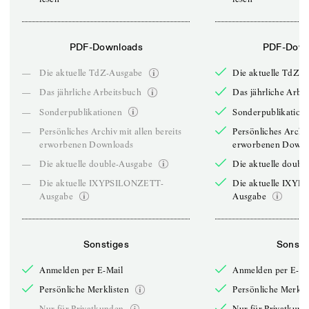
PDF-Downloads
PDF-Down
—
Die aktuelle TdZ-Ausgabe
Die aktuelle TdZ-
—
Das jährliche Arbeitsbuch
Das jährliche Arbe
—
Sonderpublikationen
Sonderpublikation
—
Persönliches Archiv mit allen bereits
Persönliches Archiv
erworbenen Downloads
erworbenen Downl
—
Die aktuelle double-Ausgabe
Die aktuelle doubl
—
Die aktuelle IXYPSILONZETT-
Die aktuelle IXY
Ausgabe
Ausgabe
Sonstiges
Sonsti
Anmelden per E-Mail
Anmelden per E-Ma
Persönliche Merklisten
Persönliche Merkli
—
Nur für Privatkunden
Nur für Privatkund