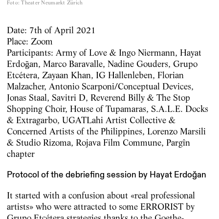
Foto
:
Theater Neumarkt Zürich
Date: 7th of April 2021
Place: Zoom
Participants: Army of Love & Ingo Niermann, Hayat
Erdoğan, Marco Baravalle, Nadine Gouders, Grupo
Etcétera, Zayaan Khan, IG Hallenleben, Florian
Malzacher, Antonio Scarponi/Conceptual Devices,
Jonas Staal, Savitri D, Reverend Billy & The Stop
Shopping Choir, House of Tupamaras, S.A.L.E. Docks
& Extragarbo, UGATLahi Artist Collective &
Concerned Artists of the Philippines, Lorenzo Marsili
& Studio Rizoma, Rojava Film ­Commune, Pargîn
chapter
Protocol of the debriefing session by Hayat Erdoğan
It started with a confusion about «real professional
artists» who were attracted to some ERRORIST by
Grupo Etcétera strategies thanks to the Goethe-