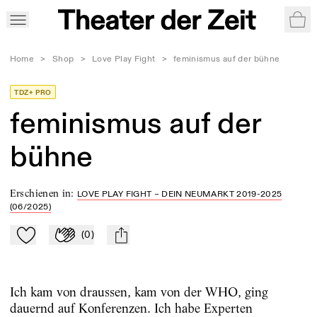
War
Home
>
Shop
>
Love Play Fight
>
feminismus auf der bühne
TDZ+ PRO
feminismus auf der
bühne
Erschienen in
:
LOVE PLAY FIGHT – DEIN NEUMARKT 2019-2025
(06/2025)
(
0
)
Zu Mein-TdZ hinzufügen
Applaudieren
mail
Ich kam von draussen, kam von der WHO, ging
dauernd auf Konferenzen. Ich habe Experten