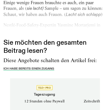
Einige wenige Frauen brauchte es auch, ein paar
Frauen, als (
Sample – um sagen zu können:
sie lacht)
Schaut, wir haben auch Frauen. (
)
Lacht sich schlapp
Nestlé-Food-Safety-Expertin Yasmine ­Mortarjemi in
«Whistleblowerin/Elektra», 2021/22
Sie möchten den gesamten
Beitrag lesen?
Diese Angebote schalten den Artikel frei:
ICH HABE BEREITS EINEN ZUGANG
TDZ+ PRO
TD
Tageszugang
Prof
12 Stunden ohne Paywall
Zeitschriften un