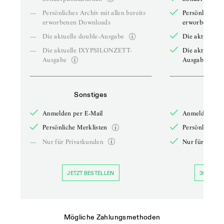
—
Persönliches Archiv mit allen bereits
Persönliches A
erworbenen Downloads
erworbenen D
—
Die aktuelle double-Ausgabe
Die aktuelle 
—
Die aktuelle IXYPSILONZETT-
Die aktuelle
Ausgabe
Ausgabe
Sonstiges
So
Anmelden per E-Mail
Anmelden per 
Persönliche Merklisten
Persönliche Me
—
Nur für Privatkunden
Nur für Priva
JETZT BESTELLEN
30 TAGE 
Mögliche Zahlungsmethoden