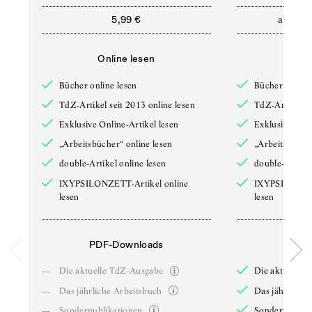
ab
5,99 €
12,5
Online lesen
Onli
Bücher online lesen
Bücher online 
TdZ-Artikel seit 2013 online lesen
TdZ-Artikel se
Exklusive Online-Artikel lesen
Exklusive Onli
„Arbeitsbücher“ online lesen
„Arbeitsbücher
double-Artikel online lesen
double-Artikel
IXYPSILONZETT-Artikel online
IXYPSILONZET
lesen
lesen
PDF-Downloads
PDF-
—
Die aktuelle TdZ-Ausgabe
Die aktuelle 
—
Das jährliche Arbeitsbuch
Das jährliche 
—
Sonderpublikationen
Sonderpublika