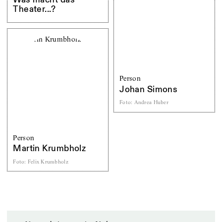
Was macht das
Theater...?
Person
Johan Simons
Foto
:
Andrea Huber
Person
Martin Krumbholz
Foto
:
Felix Krumbholz