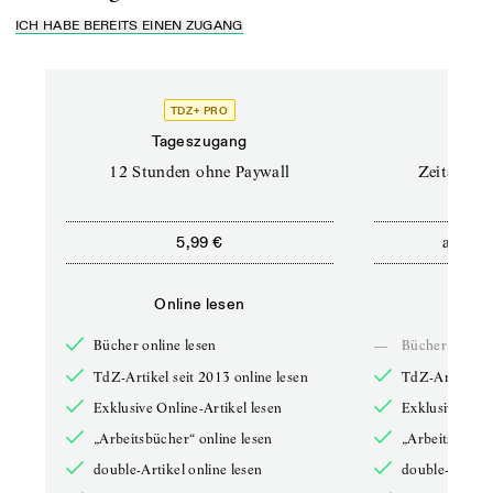
ICH HABE BEREITS EINEN ZUGANG
TDZ+ PRO
Tageszugang
Stand
12 Stunden ohne Paywall
Zeitschrif
ab
5,99 €
5,9
Online lesen
Onli
Bücher online lesen
—
Bücher online 
TdZ-Artikel seit 2013 online lesen
TdZ-Artikel se
Exklusive Online-Artikel lesen
Exklusive Onli
„Arbeitsbücher“ online lesen
„Arbeitsbücher
double-Artikel online lesen
double-Artikel