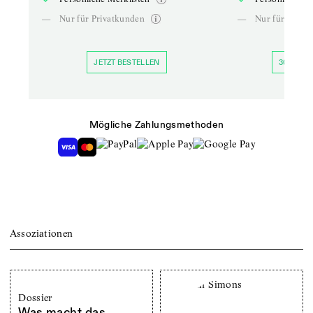
—
Nur für Privatkunden
—
Nur für Priva
JETZT BESTELLEN
30 TAGE 
Mögliche Zahlungsmethoden
Assoziationen
Dossier