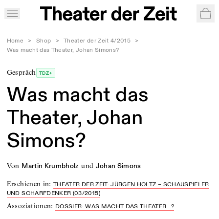
War
Home
>
Shop
>
Theater der Zeit 4/2015
>
Was macht das Theater, Johan Simons?
Gespräch
TDZ+
Was macht das
Theater, Johan
Simons?
von
und
Martin Krumbholz
Johan Simons
Erschienen in
:
THEATER DER ZEIT: JÜRGEN HOLTZ – SCHAUSPIELER
UND SCHARFDENKER (03/2015)
Assoziationen
:
DOSSIER: WAS MACHT DAS THEATER...?