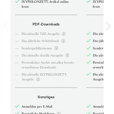
IXYPSILONZETT-Artikel online
IXYPSILONZET
lesen
lesen
PDF-Downloads
PDF-
—
Die aktuelle TdZ-Ausgabe
Die aktuelle 
—
Das jährliche Arbeitsbuch
Das jährliche 
—
Sonderpublikationen
Sonderpublika
—
Die aktuelle double-Ausgabe
Die aktuelle 
—
Persönliches Archiv mit allen bereits
Persönliches A
erworbenen Downloads
erworbenen D
—
Die aktuelle IXYPSILONZETT-
Die aktuelle
Ausgabe
Ausgabe
Sonstiges
So
Anmelden per E-Mail
Anmelden per 
Persönliche Merklisten
Persönliche Me