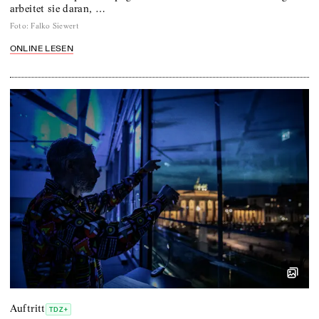
arbeitet sie daran, …
Foto
:
Falko Siewert
ONLINE LESEN
Auftritt
TDZ+