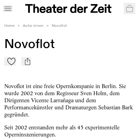
War
Home
>
Autor:innen
>
Novoflot
Novoflot
Zu Mein-TdZ hinzufügen
mail
Novoflot ist eine freie Opernkompanie in Berlin. Sie
wurde 2002 von dem Regisseur Sven Holm, dem
Dirigenten Vicente Larrañaga und dem
Performancekünstler und Dramaturgen Sebastian Bark
gegründet.
Seit 2002 entstanden mehr als 45 experimentelle
Operninsze­nierungen.