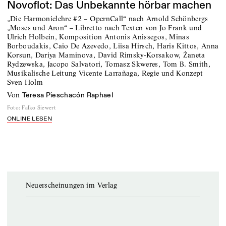
Novoflot: Das Unbekannte hörbar machen
„Die Harmonielehre #2 – OpernCall“ nach Arnold Schönbergs
„Moses und Aron“ – Libretto nach Texten von Jo Frank und
Ulrich Holbein, Komposition Antonis Anissegos, Minas
Borboudakis, Caio De Azevedo, Liisa Hirsch, Haris Kittos, Anna
Korsun, Dariya Maminova, David Rimsky‑Korsakow, Żaneta
Rydzewska, Jacopo Salvatori, Tomasz Skweres, Tom B. Smith,
Musikalische Leitung Vicente Larrañaga, Regie und Konzept
Sven Holm
von
Teresa Pieschacón Raphael
Foto
:
Falko Siewert
ONLINE LESEN
Neuerscheinungen im Verlag