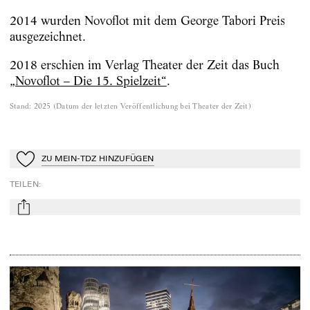
2014 wurden Novoflot mit dem George Tabori Preis
ausgezeichnet.
2018 erschien im Verlag Theater der Zeit das Buch
„Novoflot – Die 15. Spielzeit“
.
Stand
:
2025
(
Datum der letzten Veröffentlichung bei Theater der Zeit
)
ZU MEIN-TDZ HINZUFÜGEN
Zu Mein-TdZ hinzufügen
TEILEN
:
mail