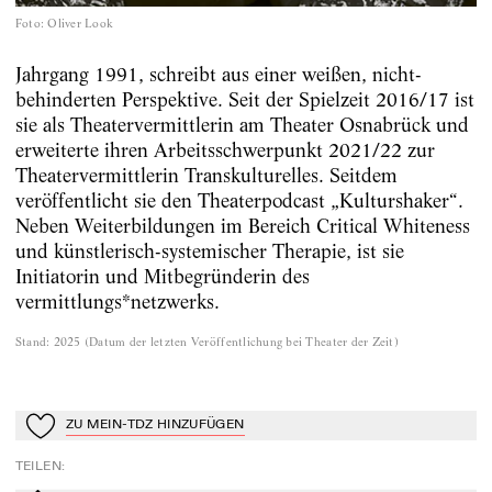
Foto
:
Oliver Look
Jahrgang 1991, schreibt aus einer weißen, nicht-
behinderten Perspektive. Seit der Spielzeit 2016/17 ist
sie als Theatervermittlerin am Theater Osnabrück und
erweiterte ihren Arbeitsschwerpunkt 2021/22 zur
Theatervermittlerin Transkulturelles. Seitdem
veröffentlicht sie den Theaterpodcast „Kulturshaker“.
Neben Weiterbildungen im Bereich Critical Whiteness
und künstlerisch-systemischer Therapie, ist sie
Initiatorin und Mitbegründerin des
vermittlungs*netzwerks.
Stand
:
2025
(
Datum der letzten Veröffentlichung bei Theater der Zeit
)
ZU MEIN-TDZ HINZUFÜGEN
Zu Mein-TdZ hinzufügen
TEILEN
: