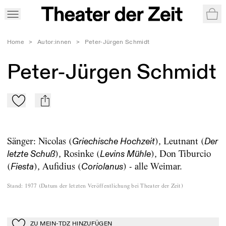
War
Home
>
Autor:innen
>
Peter-Jürgen Schmidt
Peter-Jürgen Schmidt
Zu Mein-TdZ hinzufügen
mail
Sänger: Nicolas (
), Leutnant (
Griechische Hochzeit
Der
), Rosinke (
), Don Tiburcio
letzte Schuß
Levins Mühle
(
), Aufidius (
) - alle Weimar.
Fiesta
Coriolanus
Stand
:
1977
(
Datum der letzten Veröffentlichung bei Theater der Zeit
)
ZU MEIN-TDZ HINZUFÜGEN