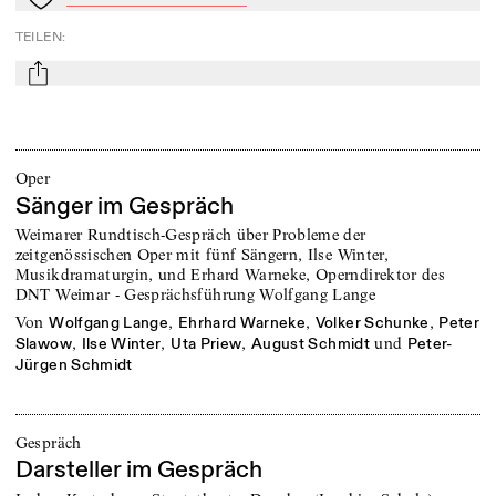
Zu Mein-TdZ hinzufügen
TEILEN
:
mail
Oper
Sänger im Gespräch
Weimarer Rundtisch-Gespräch über Probleme der
zeitgenössischen Oper mit fünf Sängern, Ilse Winter,
Musikdramaturgin, und Erhard Warneke, Operndirektor des
DNT Weimar - Gesprächsführung Wolfgang Lange
von
,
,
,
Wolfgang Lange
Ehrhard Warneke
Volker Schunke
Peter
,
,
,
und
Slawow
Ilse Winter
Uta Priew
August Schmidt
Peter-
Jürgen Schmidt
Gespräch
Darsteller im Gespräch