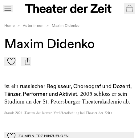
War
Home
>
Autor:innen
>
Maxim Didenko
Maxim Didenko
Zu Mein-TdZ hinzufügen
mail
ist ein
russischer Regisseur, Choreograf und Dozent,
. 2005 schloss er sein
Tänzer, Performer und Aktivist
Studium an der St. Petersburger Theaterakademie ab.
Stand
:
2024
(
Datum der letzten Veröffentlichung bei Theater der Zeit
)
ZU MEIN-TDZ HINZUFÜGEN