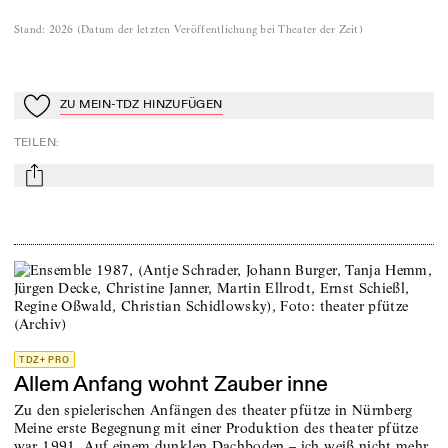
Stand
:
2026
(
Datum der letzten Veröffentlichung bei Theater der Zeit
)
ZU MEIN-TDZ HINZUFÜGEN
Zu Mein-TdZ hinzufügen
TEILEN
:
mail
TDZ+ PRO
Allem Anfang wohnt Zauber inne
Zu den spielerischen Anfängen des theater pfütze in Nürnberg
Meine erste Begegnung mit einer Produktion des theater pfütze
war 1991. Auf einem dunklen Dachboden – ich weiß nicht mehr,