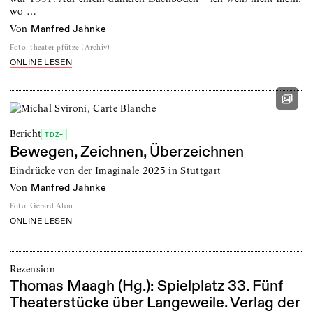
wo …
von
Manfred Jahnke
Foto
:
theater pfütze (Archiv)
ONLINE LESEN
Bericht
TDZ+
Bewegen, Zeichnen, Überzeichnen
Eindrücke von der Imaginale 2025 in Stuttgart
von
Manfred Jahnke
Foto
:
Gerard Alon
ONLINE LESEN
Rezension
Thomas Maagh (Hg.): Spielplatz 33. Fünf
Theaterstücke über Langeweile. Verlag der