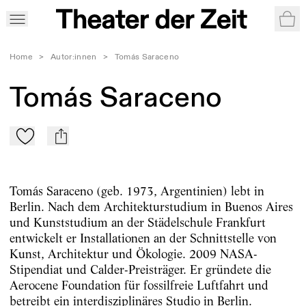
War
Home
>
Autor:innen
>
Tomás Saraceno
Tomás Saraceno
Zu Mein-TdZ hinzufügen
mail
Tomás Saraceno (geb. 1973, Argentinien) lebt in
Berlin. Nach dem Architekturstudium in Buenos Aires
und Kunststudium an der Städelschule Frankfurt
entwickelt er Installationen an der Schnittstelle von
Kunst, Architektur und Ökologie. 2009 NASA-
Stipendiat und Calder-Preisträger. Er gründete die
Aerocene Foundation für fossilfreie Luftfahrt und
betreibt ein interdisziplinäres Studio in Berlin.