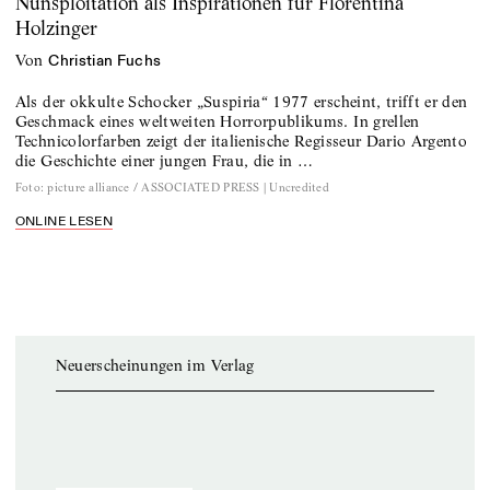
Nunsploitation als Inspirationen für Florentina
Holzinger
von
Christian Fuchs
Als der okkulte Schocker „Suspiria“ 1977 erscheint, trifft er den
Geschmack eines weltweiten Horrorpublikums. In grellen
Technicolorfarben zeigt der italienische Regisseur Dario Argento
die Geschichte einer jungen Frau, die in …
Foto
:
picture alliance / ASSOCIATED PRESS | Uncredited
ONLINE LESEN
Neuerscheinungen im Verlag