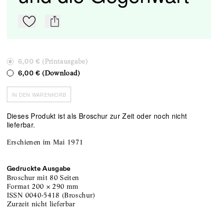
Zu Mein-TdZ hinzufügen
mail
(Printausgabe)
6,00 €
(Download)
6,00 €
IN DEN WARENKORB
Dieses Produkt ist als Broschur zur Zeit oder noch nicht
lieferbar.
Erschienen im Mai 1971
Gedruckte Ausgabe
Broschur
mit 80 Seiten
Format
200
×
290
mm
ISSN
0040-5418
(
Broschur
)
zurzeit nicht lieferbar