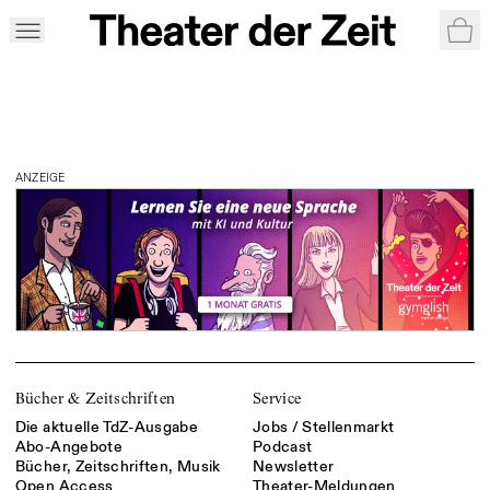
/kategorie/tdz.de
War
ANZEIGE
Bücher & Zeitschriften
Service
Die aktuelle TdZ-Ausgabe
Jobs / Stellenmarkt
Abo-Angebote
Podcast
Bücher, Zeitschriften, Musik
Newsletter
Open Access
Theater-Meldungen