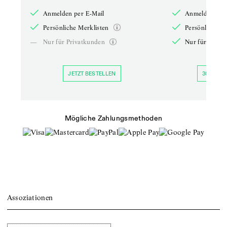
Anmelden per E-Mail
Anmelden per 
Persönliche Merklisten
Persönliche Me
—
Nur für Privatkunden
Nur für Priva
JETZT BESTELLEN
30 TAGE 
Mögliche Zahlungsmethoden
Assoziationen