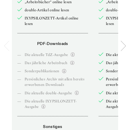
„Arbeitsbücher“ online lesen
„Arbeitsbücher
double-Artikel online lesen
double-Artikel
IXYPSILONZETT-Artikel online
IXYPSILONZET
lesen
lesen
PDF-Downloads
PDF-
—
Die aktuelle TdZ-Ausgabe
Die aktuelle 
—
Das jährliche Arbeitsbuch
Das jährliche 
—
Sonderpublikationen
Sonderpublika
—
Persönliches Archiv mit allen bereits
Persönliches A
erworbenen Downloads
erworbenen D
—
Die aktuelle double-Ausgabe
Die aktuelle 
—
Die aktuelle IXYPSILONZETT-
Die aktuelle
Ausgabe
Ausgabe
Sonstiges
So