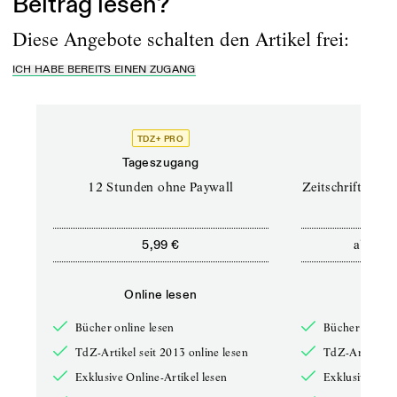
Beitrag lesen?
Diese Angebote schalten den Artikel frei:
ICH HABE BEREITS EINEN ZUGANG
TDZ+ PRO
TD
Tageszugang
Prof
12 Stunden ohne Paywall
Zeitschriften un
ab
5,99 €
12,5
Online lesen
Onli
Bücher online lesen
Bücher online 
TdZ-Artikel seit 2013 online lesen
TdZ-Artikel se
Exklusive Online-Artikel lesen
Exklusive Onli