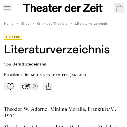
War
Home
>
Shop
>
Kritik des Theaters
>
Literaturverzeichnis
TDZ+ PRO
Literaturverzeichnis
von
Bernd Stegemann
Erschienen in
:
KRITIK DES THEATERS (04/2013)
(
0
)
Zu Mein-TdZ hinzufügen
Applaudieren
mail
Theodor W. Adorno: Minima Moralia, Frankfurt/M.
1951