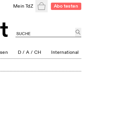
Warenkorb
Mein TdZ
Abo testen
ssen
D / A / CH
International