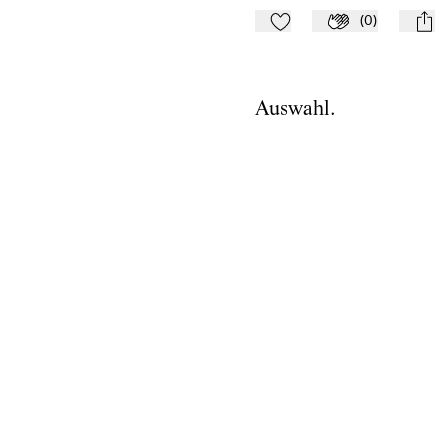
(
0
)
Zu Mein-TdZ hinzufügen
Applaudieren
mail
Auswahl.