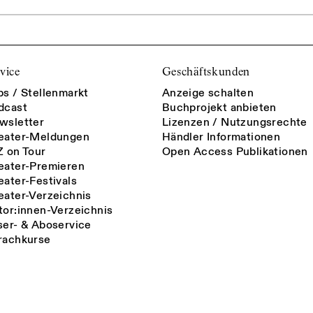
vice
Geschäftskunden
bs / Stellenmarkt
Anzeige schalten
dcast
Buchprojekt anbieten
wsletter
Lizenzen / Nutzungsrechte
eater-Meldungen
Händler Informationen
Z on Tour
Open Access Publikationen
eater-Premieren
eater-Festivals
eater-Verzeichnis
tor:innen-Verzeichnis
ser- & Aboservice
rachkurse