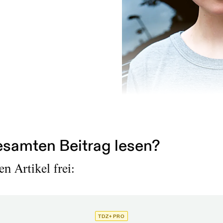
Foto
:
Theater Neumarkt Zürich
samten Beitrag lesen?
n Artikel frei:
TDZ+ PRO