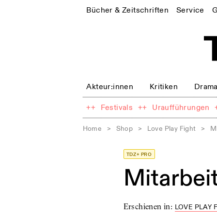
Bücher & Zeitschriften
Service
G
Akteur:innen
Kritiken
Drama
++
Festivals
++
Uraufführungen
Home
>
Shop
>
Love Play Fight
>
M
TDZ+ PRO
Mitarbei
Erschienen in
:
LOVE PLAY F