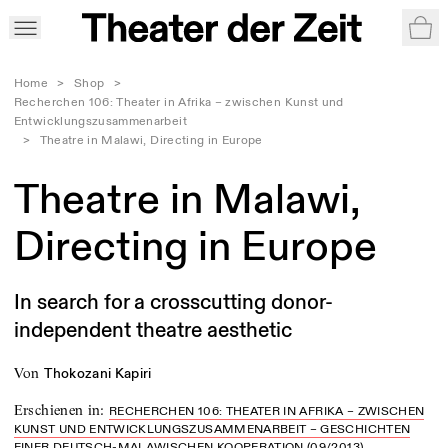
War
Home
>
Shop
>
Recherchen 106: Theater in Afrika – zwischen Kunst und
Entwicklungszusammenarbeit
>
Theatre in Malawi, Directing in Europe
Theatre in Malawi,
Directing in Europe
In search for a crosscutting donor-
independent theatre aesthetic
von
Thokozani Kapiri
Erschienen in
:
RECHERCHEN 106: THEATER IN AFRIKA – ZWISCHEN
KUNST UND ENTWICKLUNGSZUSAMMENARBEIT – GESCHICHTEN
EINER DEUTSCH-MALAWISCHEN KOOPERATION (09/2013)