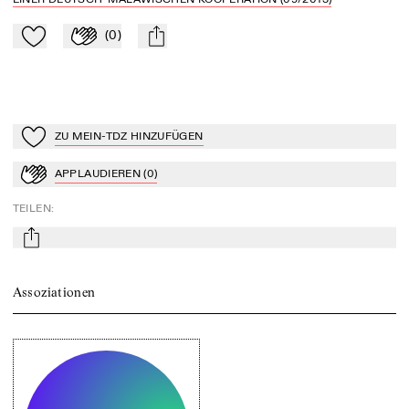
(
0
)
Zu Mein-TdZ hinzufügen
Applaudieren
mail
ZU MEIN-TDZ HINZUFÜGEN
Zu Mein-TdZ hinzufügen
APPLAUDIEREN
(
0
)
Applaudieren
TEILEN
:
mail
Assoziationen