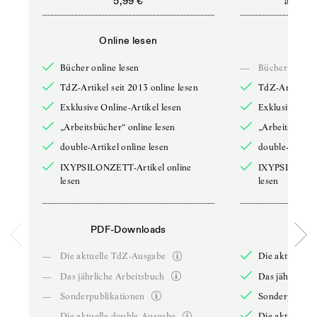
ab
5,99 €
5,9
Online lesen
Onli
Bücher online lesen
—
Bücher online 
TdZ-Artikel seit 2013 online lesen
TdZ-Artikel se
Exklusive Online-Artikel lesen
Exklusive Onli
„Arbeitsbücher“ online lesen
„Arbeitsbücher
double-Artikel online lesen
double-Artikel
IXYPSILONZETT-Artikel online
IXYPSILONZET
lesen
lesen
PDF-Downloads
PDF-
—
Die aktuelle TdZ-Ausgabe
Die aktuelle 
—
Das jährliche Arbeitsbuch
Das jährliche 
—
Sonderpublikationen
Sonderpublika
—
Die aktuelle double-Ausgabe
Die aktuelle 