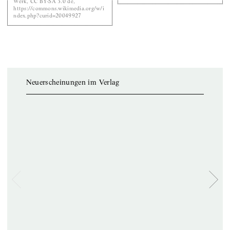
Werk, CC BY-SA 3.0 de,
https://commons.wikimedia.org/w/i
ndex.php?curid=20049927
Neuerscheinungen im Verlag