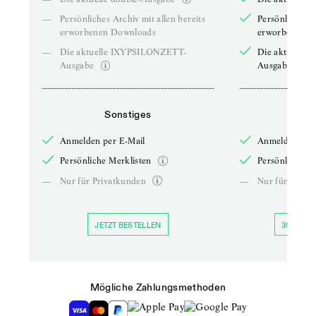
—
Persönliches Archiv mit allen bereits
Persönliches A
erworbenen Downloads
erworbenen D
—
Die aktuelle IXYPSILONZETT-
Die aktuelle
Ausgabe
Ausgabe
Sonstiges
So
Anmelden per E-Mail
Anmelden per 
Persönliche Merklisten
Persönliche Me
—
Nur für Privatkunden
—
Nur für Priva
JETZT BESTELLEN
30 TAGE 
Mögliche Zahlungsmethoden