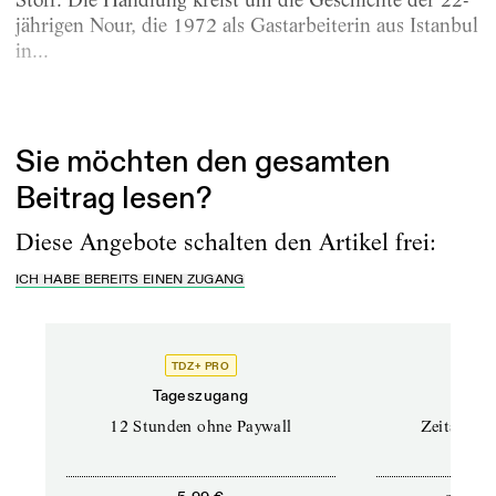
jährigen Nour, die 1972 als Gastarbeiterin aus Istanbul
in...
Erschienen am
22.6.2026
Sie möchten den gesamten
Beitrag lesen?
Diese Angebote schalten den Artikel frei:
ICH HABE BEREITS EINEN ZUGANG
TDZ+ PRO
Tageszugang
Stand
12 Stunden ohne Paywall
Zeitschrif