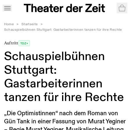
War
Home
>
Startseite
>
Schauspielbühnen Stuttgart: Gastarbeiterinnen tanzen für ihre Rechte
Auftritt
TDZ+
Schauspielbühnen
Stuttgart:
Gastarbeiterinnen
tanzen für ihre Rechte
„Die Optimistinnen“ nach dem Roman von
Gün Tank in einer Fassung von Murat Yeginer
– Regie Murat Yeginer, Musikalische Leitung