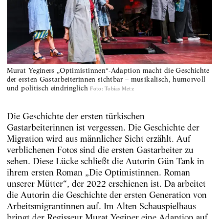
Murat Yeginers „Optimistinnen“-Adaption macht die Geschichte
der ersten Gastarbeiterinnen sichtbar – musikalisch, humorvoll
und politisch eindringlich
Foto
:
Tobias Metz
Die Geschichte der ersten türkischen
Gastarbeiterinnen ist vergessen. Die Geschichte der
Migration wird aus männlicher Sicht erzählt. Auf
verblichenen Fotos sind die ersten Gastarbeiter zu
sehen. Diese Lücke schließt die Autorin Gün Tank in
ihrem ersten Roman „Die Optimistinnen. Roman
unserer Mütter“, der 2022 erschienen ist. Da arbeitet
die Autorin die Geschichte der ersten Generation von
Arbeitsmigrantinnen auf. Im Alten Schauspielhaus
bringt der Regisseur Murat Yeginer eine Adaption auf