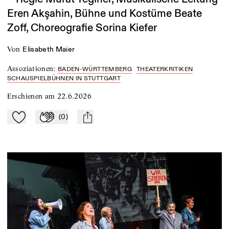
Eren Akşahin, Bühne und Kostüme Beate
Zoff, Choreografie Sorina Kiefer
von
Elisabeth Maier
Assoziationen
:
BADEN-WÜRTTEMBERG
THEATERKRITIKEN
SCHAUSPIELBÜHNEN IN STUTTGART
Erschienen am
22.6.2026
(
0
)
Zu Mein-TdZ hinzufügen
Applaudieren
mail