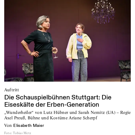
Auftritt
Die Schauspielbühnen Stuttgart: Die
Eiseskälte der Erben-Generation
„Wunderheiler“ von Lutz Hübner und Sarah Nemitz (UA) – Regie
Axel Preuß, Bühne und Kostüme Ariane Scherpf
von
Elisabeth Maier
Foto
:
Tobias Metz