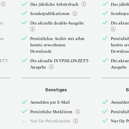
Das jährliche Arbeitsbuch
Das jährl
Sonderpublikationen
Sonderpu
be
Die aktuelle double-Ausgabe
Die aktue
len
Persönliches Archiv mit allen
Persönlic
bereits erworbenen
bereits e
Downloads
Downloa
ZETT-
Die aktuelle IXYPSILONZETT-
Die aktu
Ausgabe
Ausgabe
Sonstiges
S
Anmelden per E-Mail
Anmelden
Persönliche Merklisten
Persönlic
—
Nur für Privatkunden
Nur für P