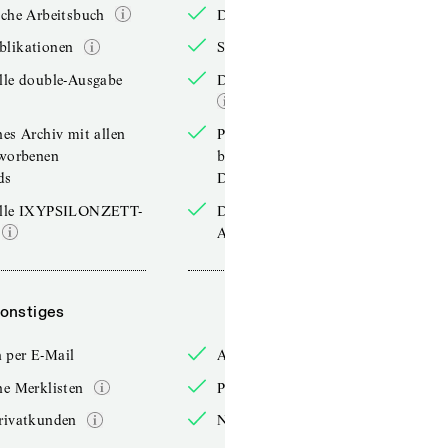
iche Arbeitsbuch
Das jährliche Arbeitsbuch
blikationen
Sonderpublikationen
lle double-Ausgabe
Die aktuelle double-Ausgabe
hes Archiv mit allen
Persönliches Archiv mit allen
rworbenen
bereits erworbenen
ds
Downloads
elle IXYPSILONZETT-
Die aktuelle IXYPSILONZETT-
Ausgabe
onstiges
Sonstiges
 per E-Mail
Anmelden per E-Mail
he Merklisten
Persönliche Merklisten
rivatkunden
Nur für Privatkunden