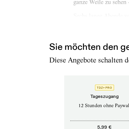
ganze Weile zu sehen 
Sechs lange Abende vo
mit der das Trio Ving
zurückkehrte. Für den 
Sie möchten den ge
Diese Angebote schalten de
TDZ+ PRO
Tageszugang
12 Stunden ohne Paywal
5,99 €