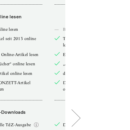
line lesen
Online lesen
line lesen
—
Bücher online lesen
el seit 2013 online
TdZ-Artikel seit 2013 online
lesen
 Online-Artikel lesen
Exklusive Online-Artikel lesen
ücher“ online lesen
„Arbeitsbücher“ online lesen
tikel online lesen
double-Artikel online lesen
ONZETT-Artikel
IXYPSILONZETT-Artikel
sen
online lesen
-Downloads
PDF-Downloads
elle TdZ-Ausgabe
Die aktuelle TdZ-Ausgabe