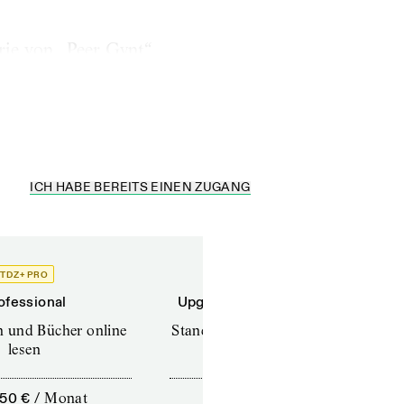
rie von „Peer Gynt“,
ner Volksbühne
ICH HABE BEREITS EINEN ZUGANG
TDZ+ PRO
TDZ+
ofessional
Upgrade für Printabonnenten
en und Bücher online
Standard (TdZ+) – Zeitschriften
lesen
online lesen
,50 €
/
Monat
10,00 €
/
12 Monate