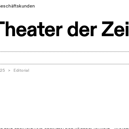
eschäftskunden
025
>
Editorial