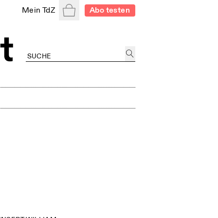
Warenkorb
Mein TdZ
Abo testen