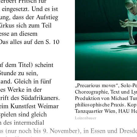
erbert Fritsch für
eingesetzt. Und es ist
ng, dass der Aufstieg
Zirkus sich zum Teil
esse an diesem
s alles auf den S. 10
.
f dem Titel) scheint
Stunde zu sein,
and. Gleich in fünf
„Precarious moves“, Solo-P
 es Werke in der
Choreographie, Text und Lyr
rift des Südafrikaners.
Produktion von Michael Tur
philiosophische Praxis. Ko
eim Kunstfest Weimar
Tanzquartier Wien, HAU He
pielen sind gleich
Loizenbauer
 des intermedial
s (nur noch bis 9. November), in Essen und Dresde