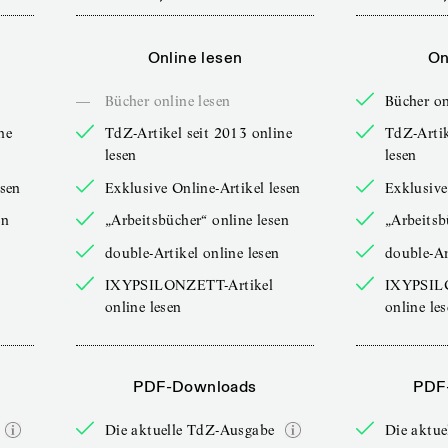
Online lesen
On
—
Bücher online lesen
Bücher on
ne
TdZ-Artikel seit 2013 online
TdZ-Artik
lesen
lesen
esen
Exklusive Online-Artikel lesen
Exklusive
en
„Arbeitsbücher“ online lesen
„Arbeitsb
double-Artikel online lesen
double-Ar
IXYPSILONZETT-Artikel
IXYPSIL
online lesen
online le
PDF-Downloads
PDF
Die aktuelle TdZ-Ausgabe
Die aktu