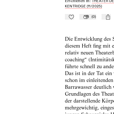
Erschienen in
:
THEATER DE
KENTRIDGE (11/2025)
(
0
)
Zu Mein-TdZ hinzufügen
Applaudieren
mail
Die Entwicklung des 
diesem Heft fing mit 
relativ neuen Theater
coaching“ (Intimitäts
führte schnell zu and
Das ist in der Tat ein 
schon im einleitende
Barrawasser deutlich 
Grundlagen des Theat
der darstellende Körpe
mehrgewichtig, einge