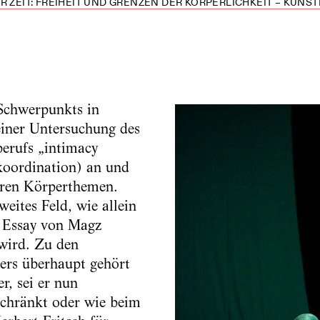
R ZEIT: FREIHEIT UND GRENZEN DER KÖRPERLICHKEIT – KUNS
Schwerpunkts in
einer Untersuchung des
berufs „intimacy
koordination) an und
eren Körperthemen.
weites Feld, wie allein
n Essay von Magz
wird. Zu den
ers überhaupt gehört
r, sei er nun
schränkt oder wie beim