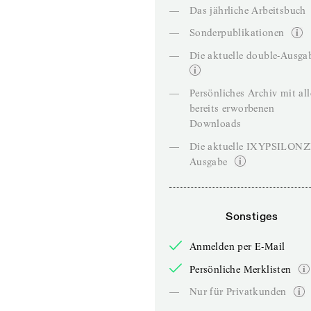
—
Das jährliche Arbeitsbuch
—
Sonderpublikationen
—
Die aktuelle double-Ausga
—
Persönliches Archiv mit al
bereits erworbenen
Downloads
—
Die aktuelle IXYPSILON
Ausgabe
Sonstiges
Anmelden per E-Mail
Persönliche Merklisten
—
Nur für Privatkunden