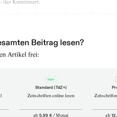
– das Kunstinsert.
n jeweils acht Stunden lief die erste Aufführungsse
e/ Müller/Reinholdtsen viel diskutiert an die Berli
Schriftsteller Lorenz...
samten Beitrag lesen?
n Artikel frei:
TDZ+
Standard (TdZ+)
Pr
l
Zeitschriften online lesen
Zeitschrift
ab
5,99 €
/
Monat
ab
12