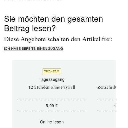
(
nouvellenahda2.theaterneumarkt.ch/
).
Sie möchten den gesamten
Beitrag lesen?
Diese Angebote schalten den Artikel frei:
ICH HABE BEREITS EINEN ZUGANG
TDZ+ PRO
TD
Tageszugang
Prof
12 Stunden ohne Paywall
Zeitschriften un
5,99 €
12,5
ab
Online lesen
Onli