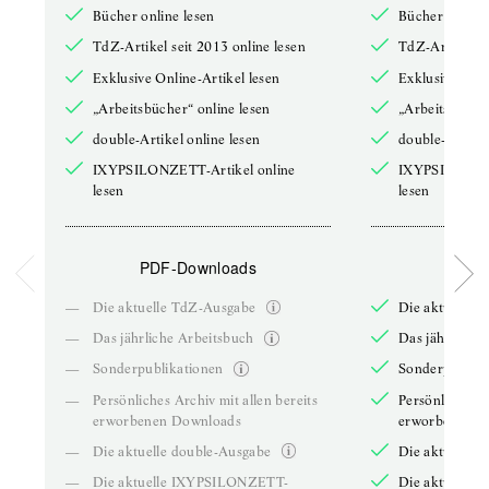
Bücher online lesen
Bücher online 
TdZ-Artikel seit 2013 online lesen
TdZ-Artikel se
Exklusive Online-Artikel lesen
Exklusive Onli
„Arbeitsbücher“ online lesen
„Arbeitsbücher
double-Artikel online lesen
double-Artikel
IXYPSILONZETT-Artikel online
IXYPSILONZET
lesen
lesen
PDF-Downloads
PDF-
—
Die aktuelle TdZ-Ausgabe
Die aktuelle 
—
Das jährliche Arbeitsbuch
Das jährliche 
—
Sonderpublikationen
Sonderpublika
—
Persönliches Archiv mit allen bereits
Persönliches A
erworbenen Downloads
erworbenen D
—
Die aktuelle double-Ausgabe
Die aktuelle 
—
Die aktuelle IXYPSILONZETT-
Die aktuelle