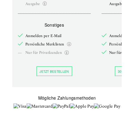
Ausgabe
Ausgabe
Sonstiges
So
Anmelden per E-Mail
Anmelden per 
Persönliche Merklisten
Persönliche Me
—
Nur für Privatkunden
Nur für Priva
JETZT BESTELLEN
30 TAGE 
Mögliche Zahlungsmethoden