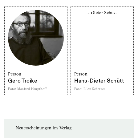
Person
Person
Gero Troike
Hans-Dieter Schütt
Foto
:
Manfred Haupthoff
Foto
:
Ellen Scherzer
Neuerscheinungen im Verlag