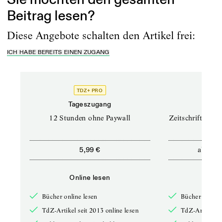
Beitrag lesen?
Diese Angebote schalten den Artikel frei:
ICH HABE BEREITS EINEN ZUGANG
TDZ+ PRO
TD
Tageszugang
Prof
12 Stunden ohne Paywall
Zeitschriften un
ab
5,99 €
12,5
Online lesen
Onli
Bücher online lesen
Bücher online 
TdZ-Artikel seit 2013 online lesen
TdZ-Artikel se