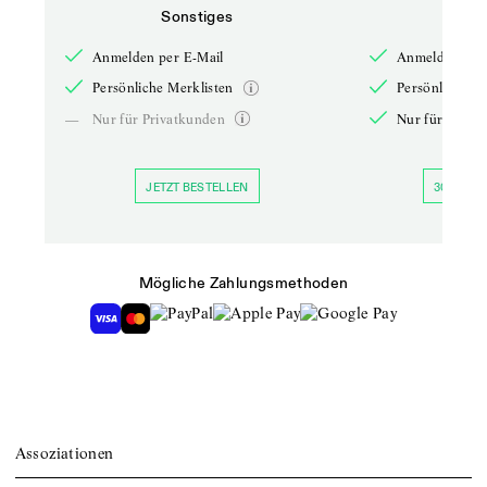
Sonstiges
So
Anmelden per E-Mail
Anmelden per 
Persönliche Merklisten
Persönliche Me
—
Nur für Privatkunden
Nur für Priva
JETZT BESTELLEN
30 TAGE 
Mögliche Zahlungsmethoden
Assoziationen