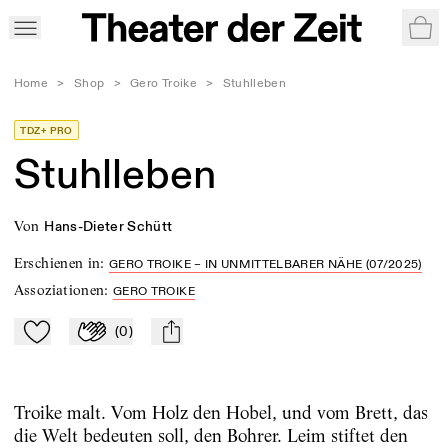
War
Home
>
Shop
>
Gero Troike
>
Stuhlleben
TDZ+ PRO
Stuhlleben
von
Hans-Dieter Schütt
Erschienen in
:
GERO TROIKE – IN UNMITTELBARER NÄHE (07/2025)
Assoziationen
:
GERO TROIKE
(
0
)
Zu Mein-TdZ hinzufügen
Applaudieren
mail
Troike malt. Vom Holz den Hobel, und vom Brett, das
die Welt bedeuten soll, den Bohrer. Leim stiftet den