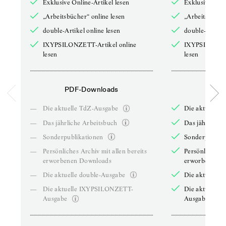
Exklusive Online-Artikel lesen
Exklusive Onli
„Arbeitsbücher“ online lesen
„Arbeitsbücher
double-Artikel online lesen
double-Artikel
IXYPSILONZETT-Artikel online
IXYPSILONZET
lesen
lesen
PDF-Downloads
PDF-
—
Die aktuelle TdZ-Ausgabe
Die aktuelle 
—
Das jährliche Arbeitsbuch
Das jährliche 
—
Sonderpublikationen
Sonderpublika
—
Persönliches Archiv mit allen bereits
Persönliches A
erworbenen Downloads
erworbenen D
—
Die aktuelle double-Ausgabe
Die aktuelle 
—
Die aktuelle IXYPSILONZETT-
Die aktuelle
Ausgabe
Ausgabe