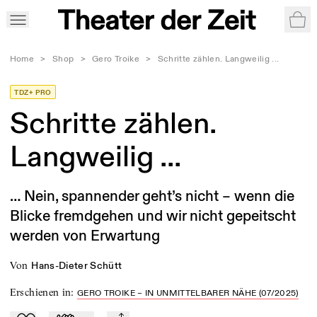
War
Home
>
Shop
>
Gero Troike
>
Schritte zählen. Langweilig ...
TDZ+ PRO
Schritte zählen.
Langweilig ...
… Nein, spannender geht’s nicht – wenn die
Blicke fremdgehen und wir nicht gepeitscht
werden von Erwartung
von
Hans-Dieter Schütt
Erschienen in
:
GERO TROIKE – IN UNMITTELBARER NÄHE (07/2025)