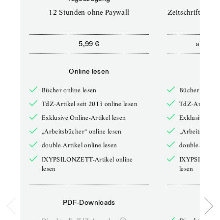
12 Stunden ohne Paywall
Zeitschriften un
ab
5,99 €
12,5
Online lesen
Onli
Bücher online lesen
Bücher online 
TdZ-Artikel seit 2013 online lesen
TdZ-Artikel se
Exklusive Online-Artikel lesen
Exklusive Onli
„Arbeitsbücher“ online lesen
„Arbeitsbücher
double-Artikel online lesen
double-Artikel
IXYPSILONZETT-Artikel online
IXYPSILONZET
lesen
lesen
PDF-Downloads
PDF-