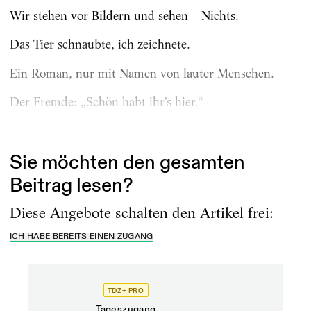
Wir stehen vor Bildern und sehen – Nichts.
Das Tier schnaubte, ich zeichnete.
Ein Roman, nur mit Namen von lauter Menschen.
Der Fremde: „Schön habt ihr’s hier.“
Eins, zwei, drei, vier, fünf …...
Sie möchten den gesamten
Beitrag lesen?
Diese Angebote schalten den Artikel frei:
ICH HABE BEREITS EINEN ZUGANG
TDZ+ PRO
TD
Tageszugang
Prof