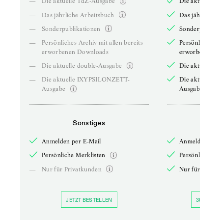
—
Die aktuelle TdZ-Ausgabe
Die aktuelle 
—
Das jährliche Arbeitsbuch
Das jährliche 
—
Sonderpublikationen
Sonderpublika
—
Persönliches Archiv mit allen bereits
Persönliches A
erworbenen Downloads
erworbenen D
—
Die aktuelle double-Ausgabe
Die aktuelle 
—
Die aktuelle IXYPSILONZETT-
Die aktuelle
Ausgabe
Ausgabe
Sonstiges
So
Anmelden per E-Mail
Anmelden per 
Persönliche Merklisten
Persönliche Me
—
Nur für Privatkunden
Nur für Priva
JETZT BESTELLEN
30 TAGE 