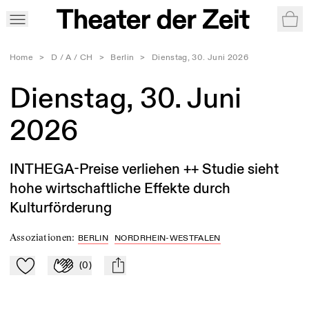
War
Home
>
D / A / CH
>
Berlin
>
Dienstag, 30. Juni 2026
Dienstag, 30. Juni
2026
INTHEGA-Preise verliehen ++ Studie sieht
hohe wirtschaftliche Effekte durch
Kulturförderung
Assoziationen
:
BERLIN
NORDRHEIN-WESTFALEN
(
0
)
Zu Mein-TdZ hinzufügen
Applaudieren
mail