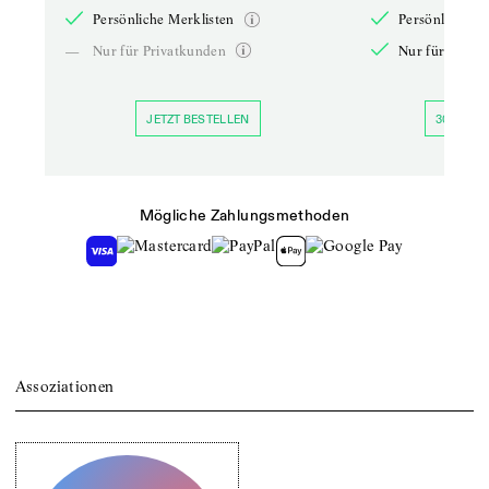
Persönliche Merklisten
Persönliche Me
—
Nur für Privatkunden
Nur für Priva
JETZT BESTELLEN
30 TAGE 
Mögliche Zahlungsmethoden
Assoziationen