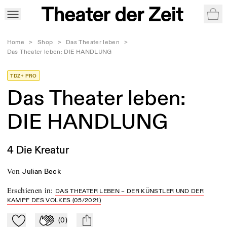
War
Home
>
Shop
>
Das Theater leben
>
Das Theater leben: DIE HANDLUNG
TDZ+ PRO
Das Theater leben:
DIE HANDLUNG
4 Die Kreatur
von
Julian Beck
Erschienen in
:
DAS THEATER LEBEN – DER KÜNSTLER UND DER
KAMPF DES VOLKES (05/2021)
(
0
)
Zu Mein-TdZ hinzufügen
Applaudieren
mail