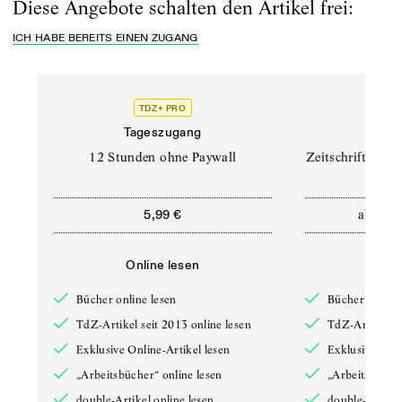
Diese Angebote schalten den Artikel frei:
ICH HABE BEREITS EINEN ZUGANG
TDZ+ PRO
TD
Tageszugang
Prof
12 Stunden ohne Paywall
Zeitschriften un
ab
5,99 €
12,5
Online lesen
Onli
Bücher online lesen
Bücher online 
TdZ-Artikel seit 2013 online lesen
TdZ-Artikel se
Exklusive Online-Artikel lesen
Exklusive Onli
„Arbeitsbücher“ online lesen
„Arbeitsbücher
double-Artikel online lesen
double-Artikel