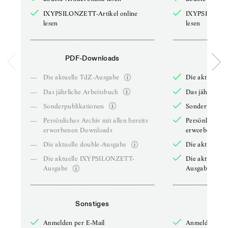
IXYPSILONZETT-Artikel online
IXYPSILONZET
lesen
lesen
PDF-Downloads
PDF-
—
Die aktuelle TdZ-Ausgabe
Die aktuelle 
—
Das jährliche Arbeitsbuch
Das jährliche 
—
Sonderpublikationen
Sonderpublika
—
Persönliches Archiv mit allen bereits
Persönliches A
erworbenen Downloads
erworbenen D
—
Die aktuelle double-Ausgabe
Die aktuelle 
—
Die aktuelle IXYPSILONZETT-
Die aktuelle
Ausgabe
Ausgabe
Sonstiges
So
Anmelden per E-Mail
Anmelden per 