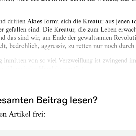
d dritten Aktes formt sich die Kreatur aus jenen t
r gefallen sind. Die Kreatur, die zum Leben erwach
nd das sind wir, am Ende der gewaltsamen Revoluti
t, bedrohlich, aggressiv, zu retten nur noch durch
 inmitten von so viel Verzweiflung ist zwingend i
weiflung jedes Handeln zerstört.
ty, Oktober 1968
samten Beitrag lesen?
n Artikel frei: