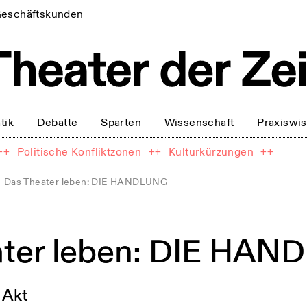
eschäftskunden
tik
Debatte
Sparten
Wissenschaft
Praxiswi
++
Politische Konfliktzonen
++
Kulturkürzungen
++
Das Theater leben: DIE HANDLUNG
ater leben: DIE HA
. Akt