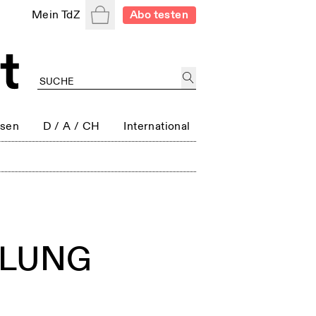
Warenkorb
Mein TdZ
Abo testen
ssen
D / A / CH
International
NDLUNG