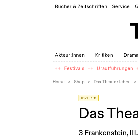
Bücher & Zeitschriften
Service
G
Akteur:innen
Kritiken
Drama
++
Festivals
++
Uraufführungen
Home
>
Shop
>
Das Theater leben
>
TDZ+ PRO
Das The
3 Frankenstein, III