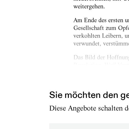
weitergehen.
Am Ende des ersten un
Gesellschaft zum Opfe
verkohlten Leibern, u
verwundet, verstümmel
Das Bild der Hoffnung
Revolution. Weil Verz
Brooklyn, New York Ci
Sie möchten den ge
Diese Angebote schalten de