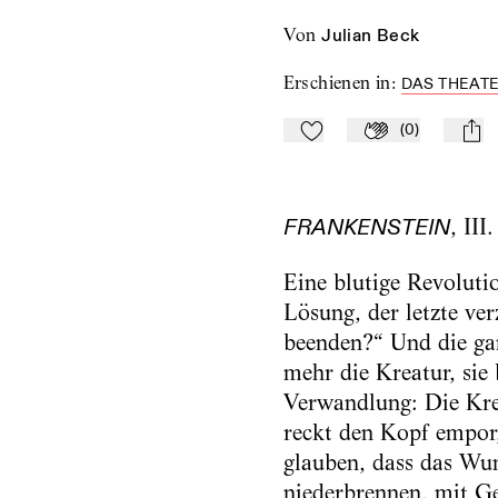
von
Julian Beck
Erschienen in
:
DAS THEATE
(
0
)
Zu Mein-TdZ hinzufügen
Applaudieren
mail
, III
FRANKENSTEIN
Eine blutige Revoluti
Lösung, der letzte ve
beenden?“ Und die ga
mehr die Kreatur, sie 
Verwandlung: Die Krea
reckt den Kopf empor,
glauben, dass das Wu
niederbrennen, mit G