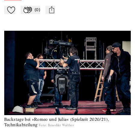
(
0
)
Zu Mein-TdZ hinzufügen
Applaudieren
mail
Backstage bei »Romeo und Julia« (Spielzeit 2020/21),
Technikabteilung
Foto
:
Benedikt Walther