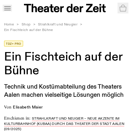
War
Home
>
Shop
>
Strahlkraft und Neugier
>
Ein Fischteich auf der Bühne
TDZ+ PRO
Ein Fischteich auf der
Bühne
Technik und Kostümabteilung des Theaters
Aalen machen vielseitige Lösungen möglich
von
Elisabeth Maier
Erschienen in
:
STRAHLKRAFT UND NEUGIER – NEUE AKZENTE IM
KULTURBAHNHOF (KUBAA) DURCH DAS THEATER DER STADT AALEN
(09/2025)