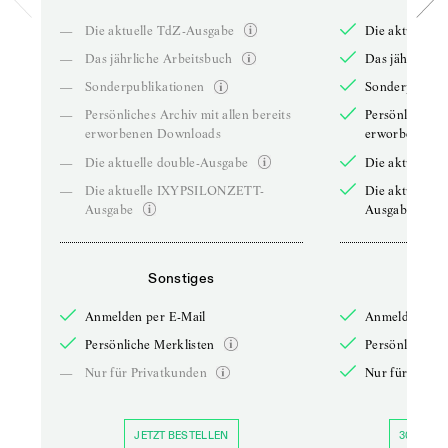
—
Die aktuelle TdZ-Ausgabe
Die aktuelle 
—
Das jährliche Arbeitsbuch
Das jährliche 
—
Sonderpublikationen
Sonderpublika
—
Persönliches Archiv mit allen bereits
Persönliches A
erworbenen Downloads
erworbenen D
—
Die aktuelle double-Ausgabe
Die aktuelle 
—
Die aktuelle IXYPSILONZETT-
Die aktuelle
Ausgabe
Ausgabe
Sonstiges
So
Anmelden per E-Mail
Anmelden per 
Persönliche Merklisten
Persönliche Me
—
Nur für Privatkunden
Nur für Priva
JETZT BESTELLEN
30 TAGE 