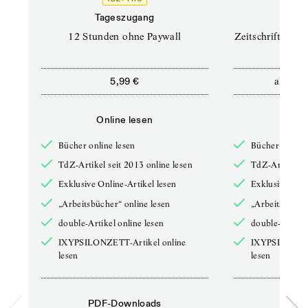
Tageszugang
Prof
12 Stunden ohne Paywall
Zeitschriften un
ab
5,99 €
12,5
Online lesen
Onli
Bücher online lesen
Bücher online 
TdZ-Artikel seit 2013 online lesen
TdZ-Artikel se
Exklusive Online-Artikel lesen
Exklusive Onli
„Arbeitsbücher“ online lesen
„Arbeitsbücher
double-Artikel online lesen
double-Artikel
IXYPSILONZETT-Artikel online
IXYPSILONZET
lesen
lesen
PDF-Downloads
PDF-