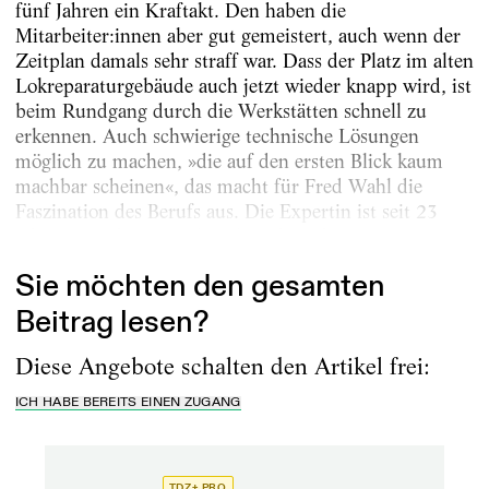
fünf Jahren ein Kraftakt. Den haben die
Mitarbeiter:innen aber gut gemeistert, auch wenn der
Zeitplan damals sehr straff war. Dass der Platz im alten
Lok­reparaturgebäude auch jetzt wieder knapp wird, ist
beim Rundgang durch die Werkstätten schnell zu
erkennen. Auch schwie­rige technische Lösungen
möglich zu ­machen, »die auf den ersten Blick kaum
machbar scheinen«, das macht für Fred Wahl die
Faszination des Berufs aus. Die Expertin ist seit 23
Jahren am Theater Aalen als technische...
Sie möchten den gesamten
Beitrag lesen?
Diese Angebote schalten den Artikel frei:
ICH HABE BEREITS EINEN ZUGANG
TDZ+ PRO
TD