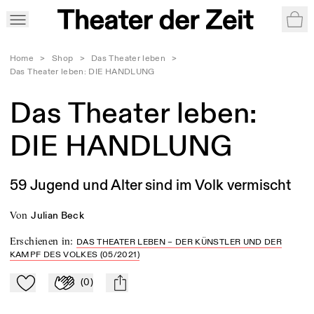
War
Home
>
Shop
>
Das Theater leben
>
Das Theater leben: DIE HANDLUNG
Das Theater leben:
DIE HANDLUNG
59 Jugend und Alter sind im Volk vermischt
von
Julian Beck
Erschienen in
:
DAS THEATER LEBEN – DER KÜNSTLER UND DER
KAMPF DES VOLKES (05/2021)
(
0
)
Zu Mein-TdZ hinzufügen
Applaudieren
mail