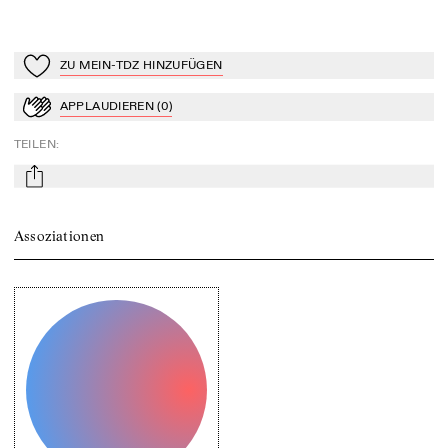
ZU MEIN-TDZ HINZUFÜGEN
Zu Mein-TdZ hinzufügen
APPLAUDIEREN
(
0
)
Applaudieren
TEILEN
:
mail
Assoziationen