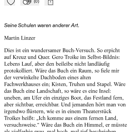
(
0
)
Zu Mein-TdZ hinzufügen
Applaudieren
mail
Seine Schulen waren anderer Art.
Martin Linzer
Dies ist ein wundersamer Buch-Versuch. So erpicht
auf Kreuz und Quer. Gero Troike im Selbst-Bildnis:
Lebens Lauf, aber den beileibe nicht landläufig
protokolliert. Wäre das Buch ein Raum, so fiele mir
der verwinkelte Dachboden eines alten
Fachwerkhauses ein; Kisten, Truhen und Stapel. Wäre
das Buch eine Landschaft, so wäre es eine Insel:
uneben, am Ufer ein einziges Boot, das Festland fern,
aber sichtbar, erreichbar. Und jemanden hört man von
irgendwo flüstern, wie es in einem Theaterstück
Troikes heißt: „Ich komme aus einem fernen Land,
versuchsweise.“ Wäre das Buch ein Himmel, er müsste
als vielfarbig grau, mal hoch, mal tief beschrieben