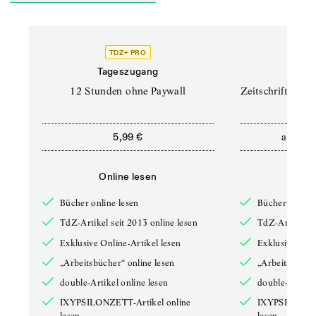
TDZ+ PRO
TD
Tageszugang
Prof
12 Stunden ohne Paywall
Zeitschriften un
ab
5,99 €
12,5
Online lesen
Onli
Bücher online lesen
Bücher online 
TdZ-Artikel seit 2013 online lesen
TdZ-Artikel se
Exklusive Online-Artikel lesen
Exklusive Onli
„Arbeitsbücher“ online lesen
„Arbeitsbücher
double-Artikel online lesen
double-Artikel
IXYPSILONZETT-Artikel online
IXYPSILONZET
lesen
lesen