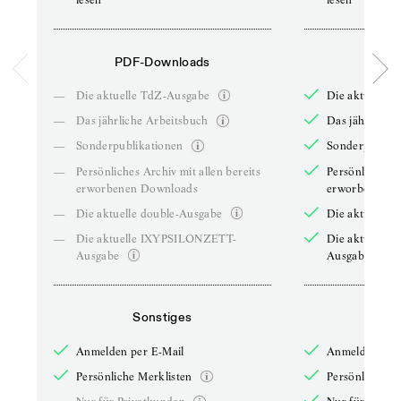
PDF-Downloads
PDF-
—
Die aktuelle TdZ-Ausgabe
Die aktuelle 
—
Das jährliche Arbeitsbuch
Das jährliche 
—
Sonderpublikationen
Sonderpublika
—
Persönliches Archiv mit allen bereits
Persönliches A
erworbenen Downloads
erworbenen D
—
Die aktuelle double-Ausgabe
Die aktuelle 
—
Die aktuelle IXYPSILONZETT-
Die aktuelle
Ausgabe
Ausgabe
Sonstiges
So
Anmelden per E-Mail
Anmelden per 
Persönliche Merklisten
Persönliche Me