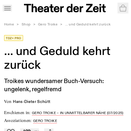
War
Home
>
Shop
>
Gero Troike
>
… und Geduld kehrt zurück
TDZ+ PRO
… und Geduld kehrt
zurück
Troikes wundersamer Buch-Versuch:
ungelenk, regelfremd
von
Hans-Dieter Schütt
Erschienen in
:
GERO TROIKE – IN UNMITTELBARER NÄHE (07/2025)
Assoziationen
:
GERO TROIKE