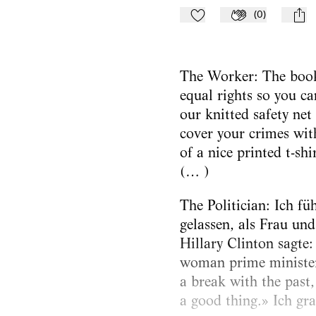
(
0
)
Zu Mein-TdZ hinzufügen
Applaudieren
mail
The Worker: The book
equal rights so you ca
our knitted safety net
cover your crimes with
of a nice printed t-shi
(… )
The Politician: Ich fü
gelassen, als Frau und
Hillary Clinton sagte: 
woman prime minister 
a break with the past,
a good thing.» Ich gra