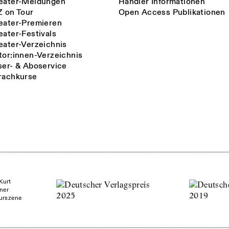
eater-Meldungen
Händler Informationen
Z on Tour
Open Access Publikationen
eater-Premieren
eater-Festivals
eater-Verzeichnis
tor:innen-Verzeichnis
ser- & Aboservice
rachkurse
Kurt
ner
turszene