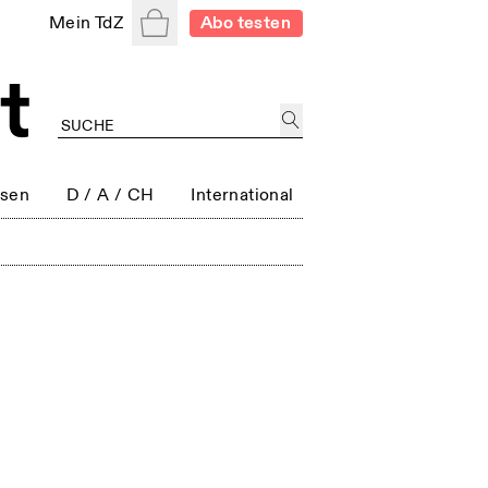
Warenkorb
Mein TdZ
Abo testen
ssen
D / A / CH
International