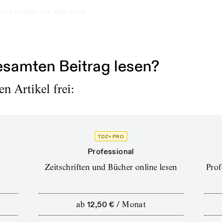
nd write on the soil
 that we are being taken
samten Beitrag lesen?
n Artikel frei:
TDZ+ PRO
Professional
Zeitschriften und Bücher online lesen
Prof
ab
12,50 €
/
Monat