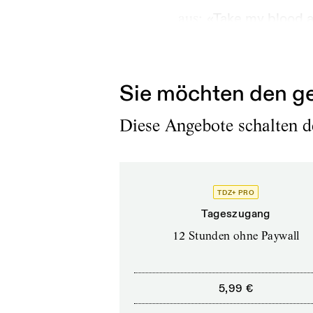
aus:
«Take my blood a
the people must know
prisoners», 2022/23
Sie möchten den ge
Diese Angebote schalten de
TDZ+ PRO
Tageszugang
12 Stunden ohne Paywall
5,99 €