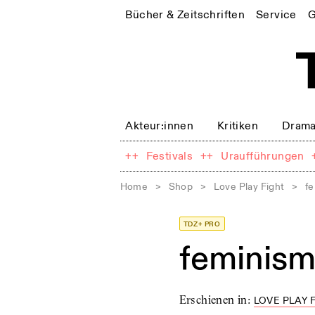
Bücher & Zeitschriften
Service
G
Akteur:innen
Kritiken
Drama
++
Festivals
++
Uraufführungen
Home
>
Shop
>
Love Play Fight
>
f
TDZ+ PRO
feminism
Erschienen in
:
LOVE PLAY F