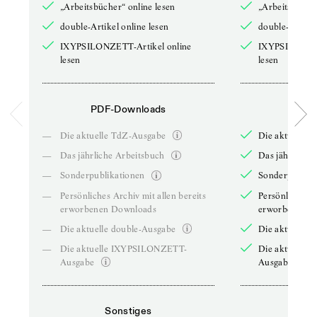
„Arbeitsbücher“ online lesen
„Arbeitsbücher
double-Artikel online lesen
double-Artikel
IXYPSILONZETT-Artikel online
IXYPSILONZET
lesen
lesen
PDF-Downloads
PDF-
—
Die aktuelle TdZ-Ausgabe
Die aktuelle 
—
Das jährliche Arbeitsbuch
Das jährliche 
—
Sonderpublikationen
Sonderpublika
—
Persönliches Archiv mit allen bereits
Persönliches A
erworbenen Downloads
erworbenen D
—
Die aktuelle double-Ausgabe
Die aktuelle 
—
Die aktuelle IXYPSILONZETT-
Die aktuelle
Ausgabe
Ausgabe
Sonstiges
So