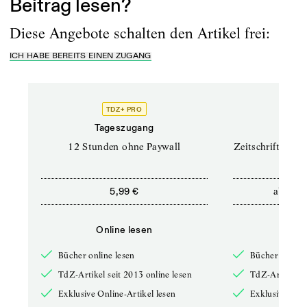
Beitrag lesen?
Diese Angebote schalten den Artikel frei:
ICH HABE BEREITS EINEN ZUGANG
TDZ+ PRO
TD
Tageszugang
Prof
12 Stunden ohne Paywall
Zeitschriften un
ab
5,99 €
12,5
Online lesen
Onli
Bücher online lesen
Bücher online 
TdZ-Artikel seit 2013 online lesen
TdZ-Artikel se
Exklusive Online-Artikel lesen
Exklusive Onli