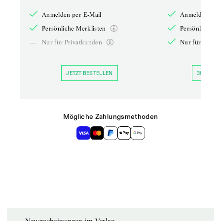
Anmelden per E-Mail
Anmelden per 
Persönliche Merklisten
Persönliche Me
—
Nur für Privatkunden
Nur für Priva
JETZT BESTELLEN
30 TAGE 
Mögliche Zahlungsmethoden