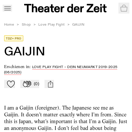
War
Home
>
Shop
>
Love Play Fight
>
GAIJIN
TDZ+ PRO
GAIJIN
Erschienen in
:
LOVE PLAY FIGHT – DEIN NEUMARKT 2019-2025
(06/2025)
(
0
)
Zu Mein-TdZ hinzufügen
Applaudieren
mail
I am a Gaijin (foreigner). The Japanese see me as
Gaijin. It doesn’t matter exactly where I’m from. Since
this is Japan, what’s important is that I’m a Gaijin. Just
an anonymous Gaijin. I don’t feel bad about being