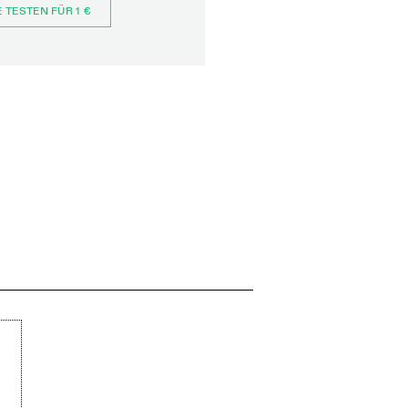
E TESTEN FÜR 1 €
JETZT BESTELLEN