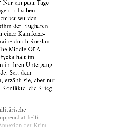
“ Nur ein paar Tage
gen polischen
ptember wurden
fhin der Flughafen
n einer Kamikaze-
kraine durch Russland
 The Middle Of A
óżycka hält im
en in ihren Untergang
rde. Seit dem
erzählt sie, aber nur
 Konflikte, die Krieg
litärische
uppenchat heißt.
 Annexion der Krim