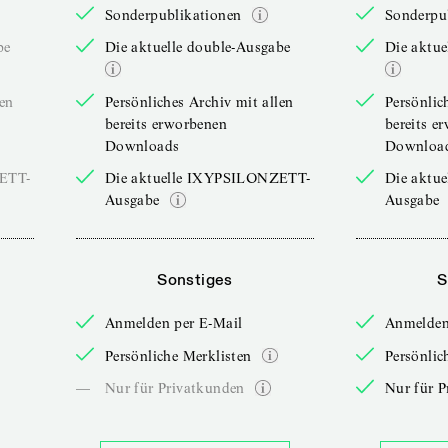
Sonderpublikationen
Sonderpu
be
Die aktuelle double-Ausgabe
Die aktue
len
Persönliches Archiv mit allen
Persönlic
bereits erworbenen
bereits e
Downloads
Downloa
ZETT-
Die aktuelle IXYPSILONZETT-
Die aktu
Ausgabe
Ausgabe
Sonstiges
S
Anmelden per E-Mail
Anmelden
Persönliche Merklisten
Persönlic
—
Nur für Privatkunden
Nur für P