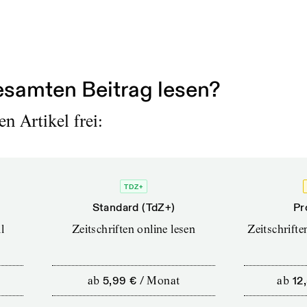
samten Beitrag lesen?
n Artikel frei:
TDZ+
Standard (TdZ+)
Pr
l
Zeitschriften online lesen
Zeitschrift
ab
5,99 €
/
Monat
ab
12