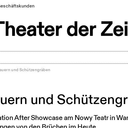
eschäftskunden
auern und Schützengräben
uern und Schützeng
tion After Showcase am Nowy Teatr in War
ungen von den Brüchen im Heute