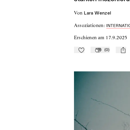
von
Lara Wenzel
Assoziationen
:
INTERNATI
Erschienen am
17.9.2025
(
0
)
Zu Mein-TdZ hinzufügen
Applaudieren
mail