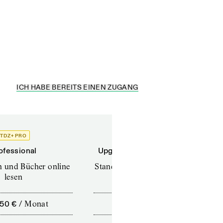
ICH HABE BEREITS EINEN ZUGANG
TDZ+ PRO
TDZ+
ofessional
Upgrade für Printabonnenten
en und Bücher online
Standard (TdZ+) – Zeitschriften
lesen
online lesen
,50 €
/
Monat
10,00 €
/
12 Monate