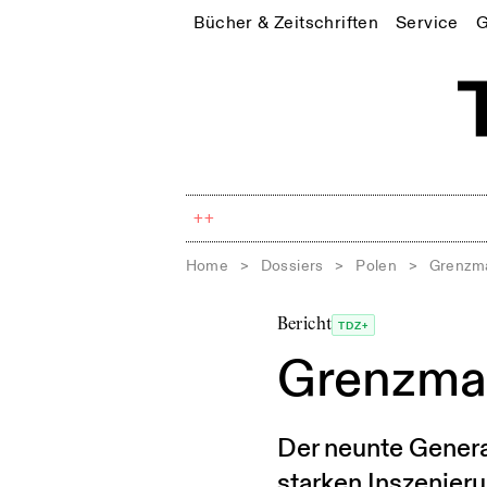
Bücher & Zeitschriften
Service
G
++
Home
>
Dossiers
>
Polen
>
Grenzm
Bericht
TDZ+
Grenzma
Der neunte Genera
starken Inszenier