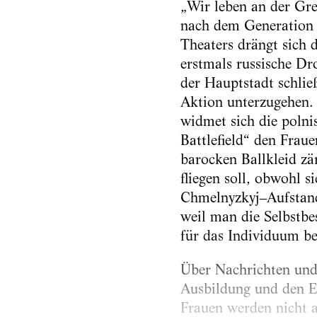
„Wir leben an der Gre
nach dem Generation 
Theaters drängt sich
erstmals russische D
der Hauptstadt schlie
Aktion unterzugehen. 
widmet sich die polni
Battlefield“ den Frau
barocken Ballkleid zä
fliegen soll, obwohl s
Chmelnyzkyj–Aufstand
weil man die Selbstbe
für das Individuum be
Über Nachrichten und
Ausbildung und den Ei
Frauen werden nicht a