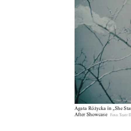
Agata Różycka in „She Sta
After Showcase
Foto
:
Teatr 