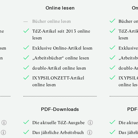
Online lesen
On
—
Bücher online lesen
Bücher on
ne
TdZ-Artikel seit 2013 online
TdZ-Artik
lesen
lesen
esen
Exklusive Online-Artikel lesen
Exklusive
en
„Arbeitsbücher“ online lesen
„Arbeitsb
double-Artikel online lesen
double-Ar
IXYPSILONZETT-Artikel
IXYPSIL
online lesen
online le
PDF-Downloads
PDF
Die aktuelle TdZ-Ausgabe
Die aktu
Das jährliche Arbeitsbuch
Das jährl