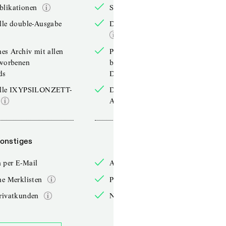
blikationen
Sonderpublikationen
lle double-Ausgabe
Die aktuelle double-Ausgabe
hes Archiv mit allen
Persönliches Archiv mit allen
rworbenen
bereits erworbenen
ds
Downloads
elle IXYPSILONZETT-
Die aktuelle IXYPSILONZETT-
Ausgabe
onstiges
Sonstiges
 per E-Mail
Anmelden per E-Mail
he Merklisten
Persönliche Merklisten
rivatkunden
Nur für Privatkunden