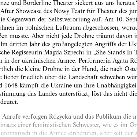
nze und Borderline Theater sickert aus uns heraus.
After Showcase des Nowy Teatr für Theater des jun
 die Gegenwart der Selbstverortung auf. Am 10. Se
rohnen im polnischen Luftraum abgeschossen, worau
ßen musste. Aber nicht jede Drohne träumt davon i
Im dritten Jahr des großangelegten Angriffs der U
sche Regisseurin Magda Szpecht in „She Stands In
en in der ukrainischen Armee. Performerin Agata R
rtlich die kleine Drohne in der Hand, die nach Ost
ie lieber friedlich über die Landschaft schweben wü
 1648 kämpft die Ukraine um ihre Unabhängigkeit, 
stimmung das Landes unterstützt, löst das nicht die
deutet.
 Anrufe verfolgen Różycka und das Publikum die mi
nsatz einer feministischen Schwester, wie es im Gr
utomatisch in die Armee einberufen, aber seit der