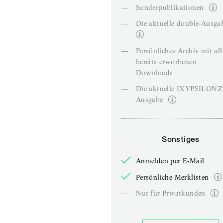
—
Sonderpublikationen
—
Die aktuelle double-Ausga
—
Persönliches Archiv mit al
bereits erworbenen
Downloads
—
Die aktuelle IXYPSILON
Ausgabe
Sonstiges
Anmelden per E-Mail
Persönliche Merklisten
—
Nur für Privatkunden