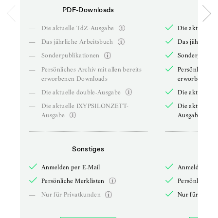
PDF-Downloads
PDF-
—
Die aktuelle TdZ-Ausgabe
Die aktuelle 
—
Das jährliche Arbeitsbuch
Das jährliche 
—
Sonderpublikationen
Sonderpublika
—
Persönliches Archiv mit allen bereits
Persönliches A
erworbenen Downloads
erworbenen D
—
Die aktuelle double-Ausgabe
Die aktuelle 
—
Die aktuelle IXYPSILONZETT-
Die aktuelle
Ausgabe
Ausgabe
Sonstiges
So
Anmelden per E-Mail
Anmelden per 
Persönliche Merklisten
Persönliche Me
—
Nur für Privatkunden
Nur für Priva