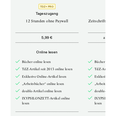
TDZ+ PRO
TD
Tageszugang
Prof
12 Stunden ohne Paywall
Zeitschriften un
ab
5,99 €
12,5
Online lesen
Onli
Bücher online lesen
Bücher online 
TdZ-Artikel seit 2013 online lesen
TdZ-Artikel se
Exklusive Online-Artikel lesen
Exklusive Onli
„Arbeitsbücher“ online lesen
„Arbeitsbücher
double-Artikel online lesen
double-Artikel
IXYPSILONZETT-Artikel online
IXYPSILONZET
lesen
lesen