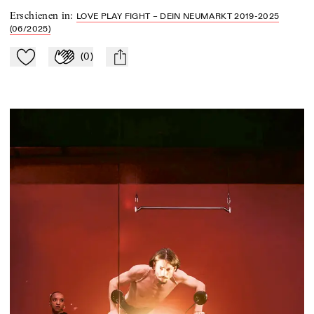
Erschienen in
:
LOVE PLAY FIGHT – DEIN NEUMARKT 2019-2025
(06/2025)
(
0
)
Zu Mein-TdZ hinzufügen
Applaudieren
mail