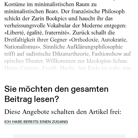
Kostüme im minimalistischen Raum zu
minimalistischen Beats. Der französische Philosoph
schickt der Zarin Bookpics und haucht ihr das
verheissungsvolle Vokabular der Moderne entgegen:
«Liberté, égalité, fraternité». Zurück schallt die
Dreifaltigkeit ihrer Gegner «Orthodoxie, Autokratie,
Nationalismus». Sinnliche Aufklärungsphilosophie
trifft auf sadistische Diktaturtheorie, Fashionshow auf
episches Theater. ­Willkommen zur Ideologien-Schau.
Haute Couture, Erotik, Macht. Am Ende ist wahr, was
erfolgreich zu stimulieren vermag.
Sie möchten den gesamten
Beitrag lesen?
Diese Angebote schalten den Artikel frei:
ICH HABE BEREITS EINEN ZUGANG