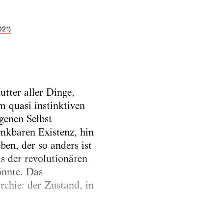
21)
utter aller Dinge,
m quasi instinktiven
genen Selbst
ankbaren Existenz, hin
en, der so anders ist
is der revolutionären
önnte. Das
rchie: der Zustand, in