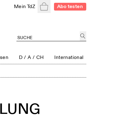
Warenkorb
Mein TdZ
Abo testen
ssen
D / A / CH
International
NDLUNG