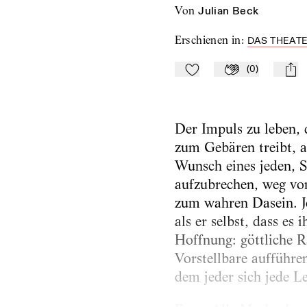
von
Julian Beck
Erschienen in
:
DAS THEATE
(
0
)
Zu Mein-TdZ hinzufügen
Applaudieren
mail
Der Impuls zu leben, 
zum Gebären treibt, a
Wunsch eines jeden, S
aufzubrechen, weg von
zum wahren Dasein. Je
als er selbst, dass es
Hoffnung: göttliche R
Vorstellbare aufführe
dem jeder sich jede Le