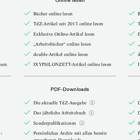
Online lesen
Bücher online lesen
B
TdZ-Artikel seit 2013 online lesen
T
Exklusive Online-Artikel lesen
E
„Arbeitsbücher“ online lesen
„
double-Artikel online lesen
d
sen
IXYPSILONZETT-Artikel online lesen
PDF-Downloads
Die aktuelle TdZ-Ausgabe
Das jährliche Arbeitsbuch
D
Sonderpublikationen
ts
Persönliches Archiv mit allen bereits
P