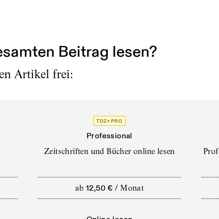
 Volk.
rovence, Frankreich, 16. Mai 1970
samten Beitrag lesen?
n Artikel frei:
TDZ+ PRO
Professional
Zeitschriften und Bücher online lesen
Prof
ab
12,50 €
/
Monat