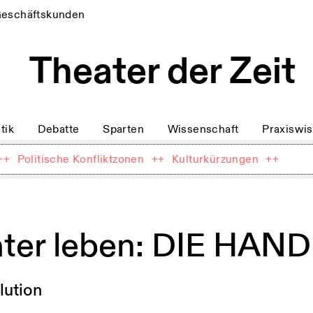
eschäftskunden
tik
Debatte
Sparten
Wissenschaft
Praxiswi
++
Politische Konfliktzonen
++
Kulturkürzungen
++
ater leben: DIE HA
lution