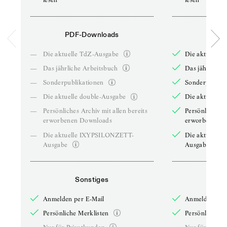
PDF-Downloads
PDF-
—
Die aktuelle TdZ-Ausgabe
Die aktuelle 
—
Das jährliche Arbeitsbuch
Das jährliche 
—
Sonderpublikationen
Sonderpublika
—
Die aktuelle double-Ausgabe
Die aktuelle 
—
Persönliches Archiv mit allen bereits
Persönliches A
erworbenen Downloads
erworbenen D
—
Die aktuelle IXYPSILONZETT-
Die aktuelle
Ausgabe
Ausgabe
Sonstiges
So
Anmelden per E-Mail
Anmelden per 
Persönliche Merklisten
Persönliche Me