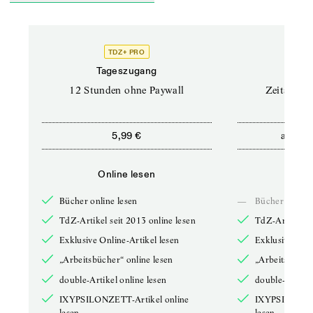
TDZ+ PRO
Tageszugang
Stand
12 Stunden ohne Paywall
Zeitschrif
ab
5,99 €
5,9
Online lesen
Onli
Bücher online lesen
—
Bücher online 
TdZ-Artikel seit 2013 online lesen
TdZ-Artikel se
Exklusive Online-Artikel lesen
Exklusive Onli
„Arbeitsbücher“ online lesen
„Arbeitsbücher
double-Artikel online lesen
double-Artikel
IXYPSILONZETT-Artikel online
IXYPSILONZET
lesen
lesen