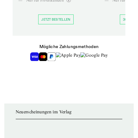
—
Nur für Privatkunden
—
Nur für Priva
JETZT BESTELLEN
30 TAGE 
Mögliche Zahlungsmethoden
Neuerscheinungen im Verlag