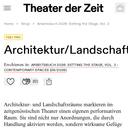
War
Home
>
Shop
>
Arbeitsbuch 2026: Setting the Stage, Vol. 3
TDZ+ PRO
Architektur/Landschaf
Erschienen in
:
ARBEITSBUCH 2026: SETTING THE STAGE, VOL. 3 –
CONTEMPORARY SPACES (06/2026)
(
0
)
Zu Mein-TdZ hinzufügen
Applaudieren
mail
Architektur- und Landschaftsräume markieren im
zeitgenössischen Theater einen eigenen performativen
Raum. Sie sind nicht nur Anordnungen, die durch
Handlung aktiviert werden, sondern wirksame Gefüge