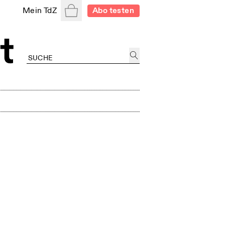
Warenkorb
Mein TdZ
Abo testen