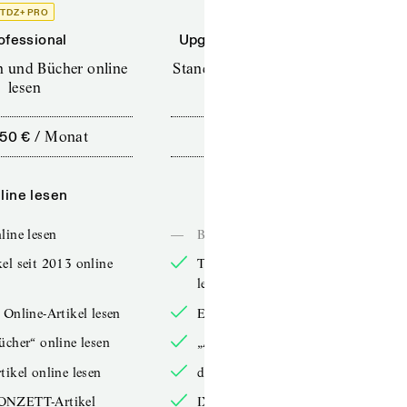
TDZ+ PRO
TDZ+
ofessional
Upgrade für Printabonnenten
en und Bücher online
Standard (TdZ+) – Zeitschriften
lesen
online lesen
,50 €
/
Monat
10,00 €
/
12 Monate
line lesen
Online lesen
line lesen
—
Bücher online lesen
el seit 2013 online
TdZ-Artikel seit 2013 online
lesen
 Online-Artikel lesen
Exklusive Online-Artikel lesen
ücher“ online lesen
„Arbeitsbücher“ online lesen
tikel online lesen
double-Artikel online lesen
ONZETT-Artikel
IXYPSILONZETT-Artikel