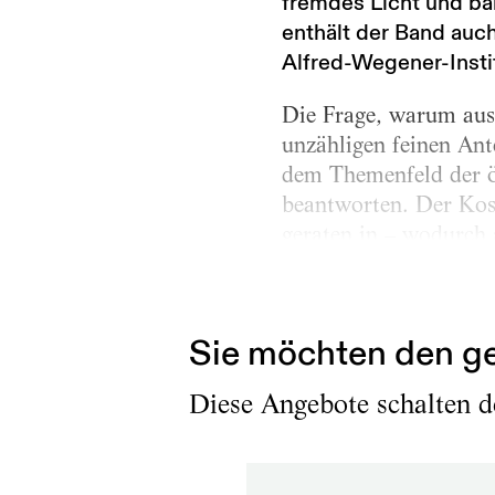
fremdes Licht und ba
enthält der Band auch
Alfred-Wegener-Insti
Die Frage, warum ausg
unzähligen feinen Ant
dem Themenfeld der ök
beantworten. Der Kosm
geraten in – wodurch 
die mitunter tragische
gleichermaßen glückli
Sie möchten den ge
Diese Angebote schalten de