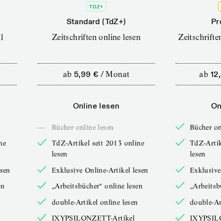
TDZ+
Standard (TdZ+)
Pr
l
Zeitschriften online lesen
Zeitschrift
ab
5,99 €
/
Monat
ab
12
Online lesen
On
—
Bücher online lesen
Bücher on
ne
TdZ-Artikel seit 2013 online
TdZ-Artik
lesen
lesen
esen
Exklusive Online-Artikel lesen
Exklusive
en
„Arbeitsbücher“ online lesen
„Arbeitsb
double-Artikel online lesen
double-Ar
IXYPSILONZETT-Artikel
IXYPSIL