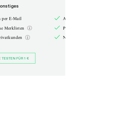
onstiges
Sonstiges
 per E-Mail
Anmelden per E-Mail
he Merklisten
Persönliche Merklisten
rivatkunden
Nur für Privatkunden
E TESTEN FÜR 1 €
JETZT BESTELLEN