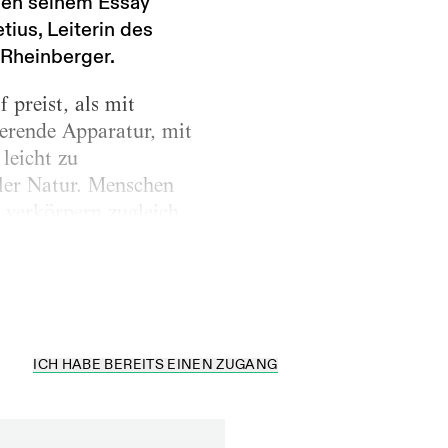
ben seinem Essay
ius, Leiterin des
 Rheinberger.
 preist, als mit
ierende Apparatur, mit
leicht zu
ler Natur. Menschen
 verkörpern zugleich
 Beteiligten
ICH HABE BEREITS EINEN ZUGANG