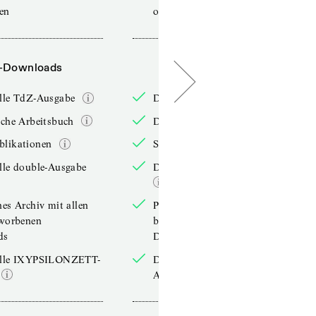
sen
online lesen
-Downloads
PDF-Downloads
elle TdZ-Ausgabe
Die aktuelle TdZ-Ausgabe
iche Arbeitsbuch
Das jährliche Arbeitsbuch
blikationen
Sonderpublikationen
lle double-Ausgabe
Die aktuelle double-Ausgabe
hes Archiv mit allen
Persönliches Archiv mit allen
rworbenen
bereits erworbenen
ds
Downloads
elle IXYPSILONZETT-
Die aktuelle IXYPSILONZETT-
Ausgabe