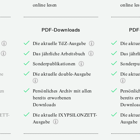
online lesen
online le
PDF-Downloads
PDF
Die aktuelle TdZ-Ausgabe
Die aktu
Das jährliche Arbeitsbuch
Das jährl
Sonderpublikationen
Sonderpu
be
Die aktuelle double-Ausgabe
Die aktue
len
Persönliches Archiv mit allen
Persönlic
bereits erworbenen
bereits e
Downloads
Downloa
ZETT-
Die aktuelle IXYPSILONZETT-
Die aktu
Ausgabe
Ausgabe