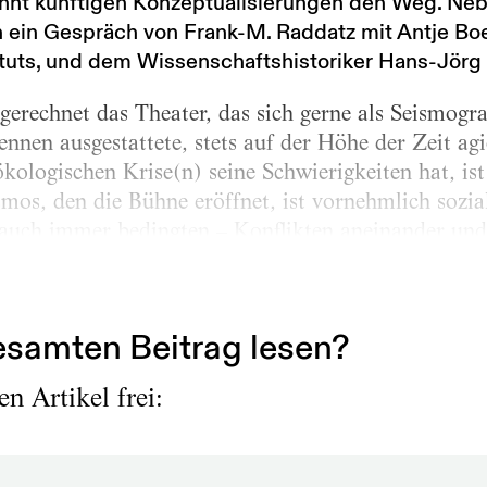
hnt künftigen Konzeptualisierungen den Weg. Ne
 ein Gespräch von Frank-M. Raddatz mit Antje Boet
tuts, und dem Wissenschaftshistoriker Hans-Jörg
erechnet das Theater, das sich gerne als Seismograf
ennen ausgestattete, stets auf der Höhe der Zeit ag
ologischen Krise(n) seine Schwierigkeiten hat, ist 
os, den die Bühne eröffnet, ist vornehmlich sozia
auch immer bedingten – Konflikten aneinander und
 oder zwiespältige, jedenfalls zumeist nicht für alle
che...
samten Beitrag lesen?
n Artikel frei: