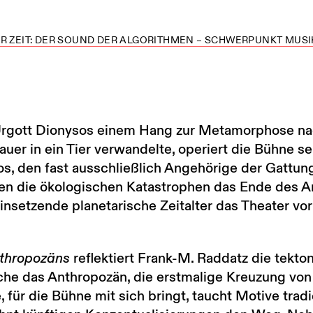
R ZEIT: DER SOUND DER ALGORITHMEN – SCHWERPUNKT MUSIK
rgott Dionysos einem Hang zur Metamorphose nac
er in ein Tier verwandelte, operiert die Bühne se
s, den fast ausschließlich Angehörige der Gattu
ten die ökologischen Katastrophen das Ende des 
einsetzende planetarische Zeitalter das Theater vor
thropozäns
reflektiert Frank-M. Raddatz die tekto
he das Anthropozän, die erstmalige Kreuzung von
ür die Bühne mit sich bringt, taucht Motive tradie