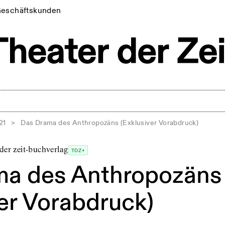
eschäftskunden
21
>
Das Drama des Anthropozäns (Exklusiver Vorabdruck)
der zeit-buchverlag
TDZ+
ma des Anthropozäns
ver Vorabdruck)