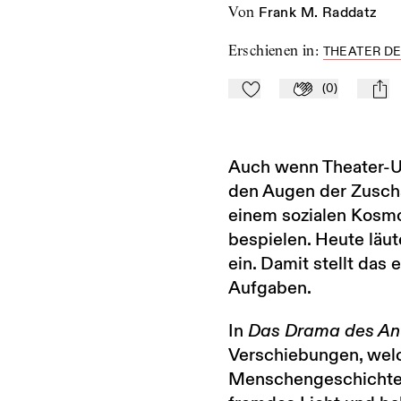
von
Frank M. Raddatz
Erschienen in
:
THEATER DE
(
0
)
Zu Mein-TdZ hinzufügen
Applaudieren
mail
Auch wenn Theater-U
den Augen der Zuschau
einem sozialen Kosmo
bespielen. Heute läu
ein. Damit stellt das 
Aufgaben.
In
Das Drama des An
Verschiebungen, welc
Menschengeschichte, f