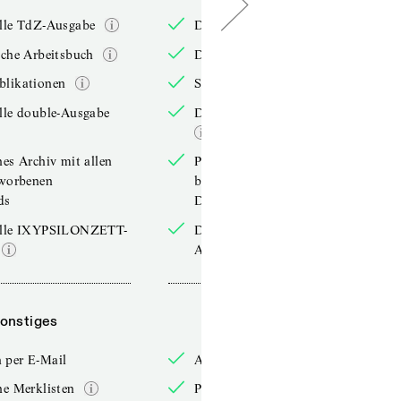
elle TdZ-Ausgabe
Die aktuelle TdZ-Ausgabe
iche Arbeitsbuch
Das jährliche Arbeitsbuch
blikationen
Sonderpublikationen
lle double-Ausgabe
Die aktuelle double-Ausgabe
hes Archiv mit allen
Persönliches Archiv mit allen
rworbenen
bereits erworbenen
ds
Downloads
elle IXYPSILONZETT-
Die aktuelle IXYPSILONZETT-
Ausgabe
onstiges
Sonstiges
 per E-Mail
Anmelden per E-Mail
he Merklisten
Persönliche Merklisten