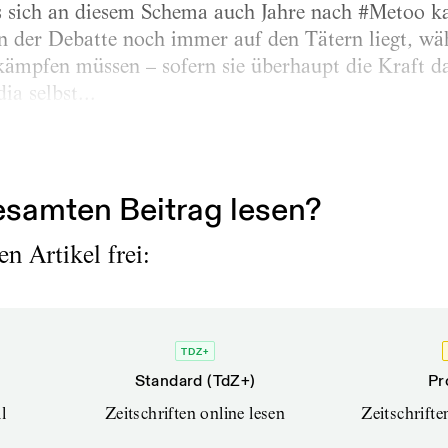
ss sich an diesem Schema auch Jahre nach #Metoo 
n der Debatte noch immer auf den Tätern liegt, wä
t kämpfen müssen – sofern sie überhaupt die Kraft
ia selbst...
samten Beitrag lesen?
n Artikel frei:
TDZ+
Standard (TdZ+)
Pr
l
Zeitschriften online lesen
Zeitschrift