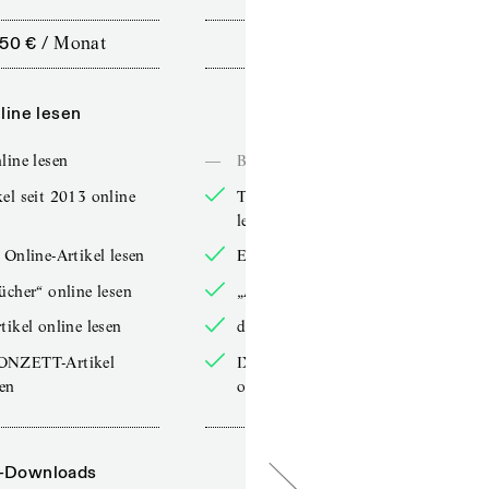
,50 €
/
Monat
10,00 €
/
12 Monate
line lesen
Online lesen
line lesen
—
Bücher online lesen
el seit 2013 online
TdZ-Artikel seit 2013 online
lesen
 Online-Artikel lesen
Exklusive Online-Artikel lesen
ücher“ online lesen
„Arbeitsbücher“ online lesen
tikel online lesen
double-Artikel online lesen
ONZETT-Artikel
IXYPSILONZETT-Artikel
sen
online lesen
-Downloads
PDF-Downloads