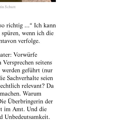
tin Schutt
o richtig ...“ Ich kann
 spüren, wenn ich die
ntavon verfolge.
eater: Vorwürfe
m Versprechen seitens
“ werden geführt (nur
ie Sachverhalte seien
rechtlich relevant? Da
an machen. Warum
Die Überbringerin der
st im Amt. Und die
nd Unbedeutsamkeit.