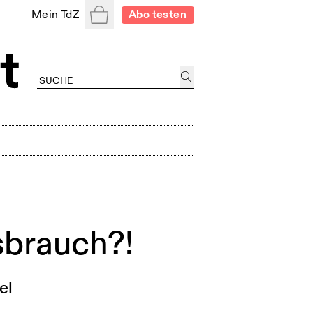
Warenkorb
Mein TdZ
Abo testen
sbrauch?!
el