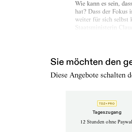
Wie kann es sein, da
hat? Dass der Fokus i
weiter für sich selbs
Staatsministerin Claud
Erschienen am
14.2.2024
Sie möchten den ge
Diese Angebote schalten de
TDZ+ PRO
Tageszugang
12 Stunden ohne Paywal