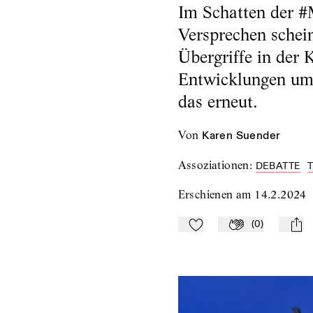
Im Schatten der #
Versprechen schei
Übergriffe in der
Entwicklungen um
das erneut.
von
Karen Suender
Assoziationen
:
DEBATTE
Erschienen am
14.2.2024
(
0
)
Zu Mein-TdZ hinzufügen
Applaudieren
mail