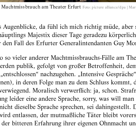
 Machtmissbrauch am Theater Erfurt
Foto
:
picture alliance/dpa | Mar
Augenblicke, da fühl ich mich richtig müde, aber s
häuptlings Majestix dieser Tage geradezu körperlich
r den Fall des Erfurter Generalintendanten Guy Mo
cho so vieler anderer Machtmissbrauchs-Fälle am Th
werden publik, gefolgt von großer Betroffenheit, de
e „entschlossen“ nachzugehen. „Intensive Gespräche
enen), in deren Folge man zu dem Schluss kommt, d
werwiegend. Moralisch verwerflich: ja, schon. Straf
ung leider eine andere Sprache, sorry, was will m
icht dieselbe Sprache sprechen, sei dahingestellt. 
wird entlassen, der mutmaßliche Täter bleibt vorer
t der bitteren Erfahrung ihrer eigenen Ohnmacht u