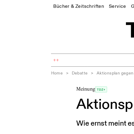
Bücher & Zeitschriften
Service
G
++
Home
>
Debatte
>
Aktionsplan gegen
Meinung
TDZ+
Aktionsp
Wie ernst meint e