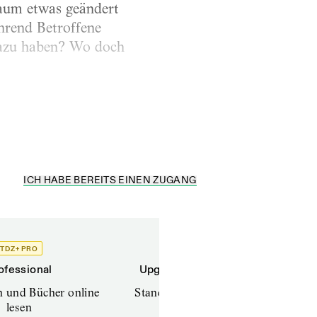
kaum etwas geändert
hrend Betroffene
 dazu haben? Wo doch
ICH HABE BEREITS EINEN ZUGANG
TDZ+ PRO
TDZ+
ofessional
Upgrade für Printabonnenten
en und Bücher online
Standard (TdZ+) – Zeitschriften
lesen
online lesen