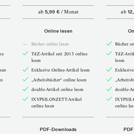
ab
5,99 €
/
Monat
ab
12
Online lesen
On
—
Bücher online lesen
Bücher on
ne
TdZ-Artikel seit 2013 online
TdZ-Artik
lesen
lesen
esen
Exklusive Online-Artikel lesen
Exklusive
en
„Arbeitsbücher“ online lesen
„Arbeitsb
double-Artikel online lesen
double-Ar
IXYPSILONZETT-Artikel
IXYPSIL
online lesen
online le
PDF-Downloads
PDF