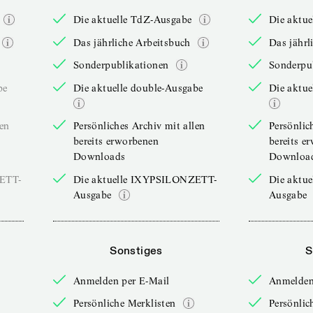
Die aktuelle TdZ-Ausgabe
Die aktu
Das jährliche Arbeitsbuch
Das jährl
Sonderpublikationen
Sonderpu
be
Die aktuelle double-Ausgabe
Die aktue
len
Persönliches Archiv mit allen
Persönlic
bereits erworbenen
bereits e
Downloads
Downloa
ZETT-
Die aktuelle IXYPSILONZETT-
Die aktu
Ausgabe
Ausgabe
Sonstiges
S
Anmelden per E-Mail
Anmelden
Persönliche Merklisten
Persönlic