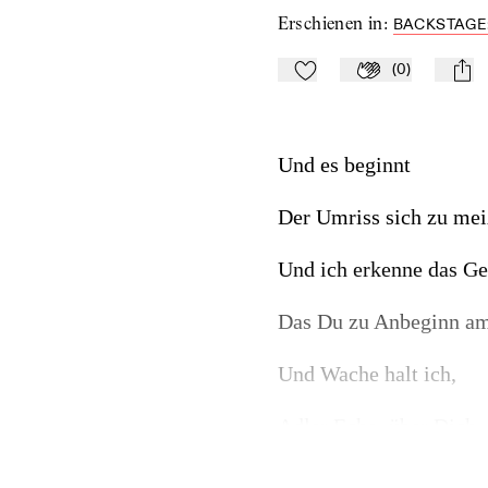
Erschienen in
:
BACKSTAGE:
(
0
)
Zu Mein-TdZ hinzufügen
Applaudieren
mail
Und es beginnt
Der Umriss sich zu mei
Und ich erkenne das Ge
Das Du zu Anbeginn am H
Und Wache halt ich,
Adler Echo, über Dich,
Der Du den Aufbruch wa