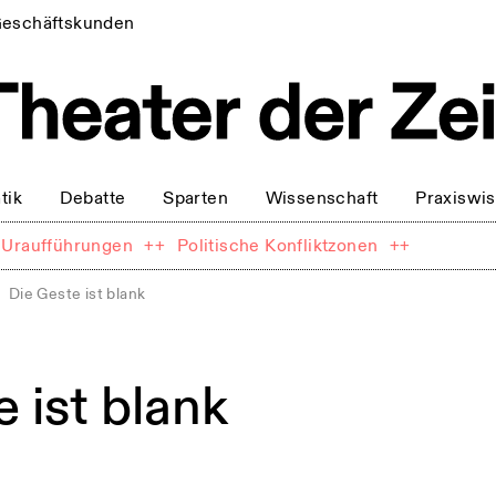
eschäftskunden
tik
Debatte
Sparten
Wissenschaft
Praxiswi
Uraufführungen
++
Politische Konfliktzonen
++
Die Geste ist blank
 ist blank