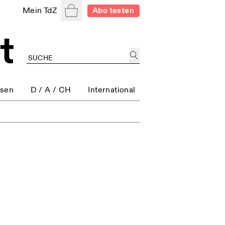
Warenkorb
Mein TdZ
Abo testen
ssen
D / A / CH
International