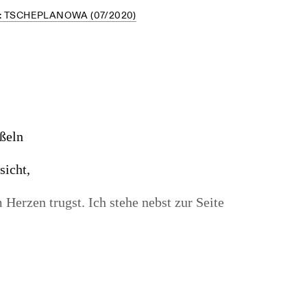
 TSCHEPLANOWA (07/2020)
ßeln
sicht,
erzen trugst. Ich stehe nebst zur Seite
gst ins Eigne.