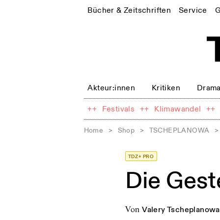
Bücher & Zeitschriften
Service
G
Akteur:innen
Kritiken
Drama
++
Festivals
++
Klimawandel
++
Home
>
Shop
>
TSCHEPLANOWA
>
TDZ+ PRO
Die Geste
von
Valery Tscheplanowa