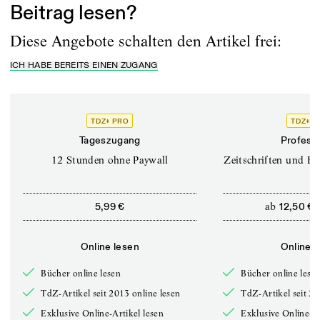
Beitrag lesen?
Diese Angebote schalten den Artikel frei:
ICH HABE BEREITS EINEN ZUGANG
TDZ+ PRO
TDZ+ P
Tageszugang
Professi
12 Stunden ohne Paywall
Zeitschriften und Bü
ab
5,99 €
12,50 €
Online lesen
Online l
Bücher online lesen
Bücher online lese
TdZ-Artikel seit 2013 online lesen
TdZ-Artikel seit 20
Exklusive Online-Artikel lesen
Exklusive Online-Ar