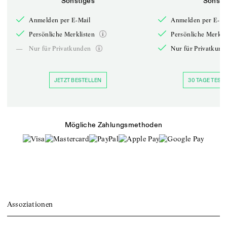
Sonstiges
Sonsti
Anmelden per E-Mail
Anmelden per E-Ma
Persönliche Merklisten
Persönliche Merkli
—
Nur für Privatkunden
Nur für Privatkund
JETZT BESTELLEN
30 TAGE TESTE
Mögliche Zahlungsmethoden
Assoziationen