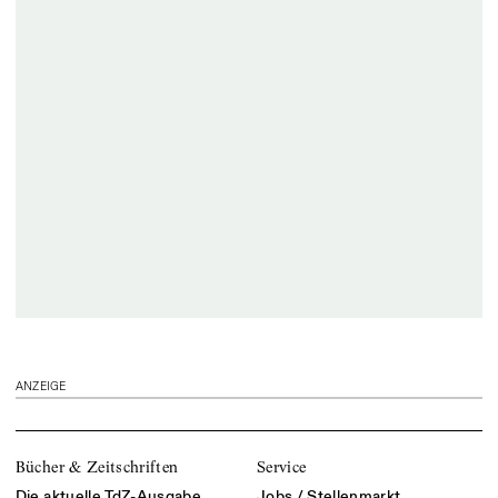
ANZEIGE
Bücher & Zeitschriften
Service
Die aktuelle TdZ-Ausgabe
Jobs / Stellenmarkt