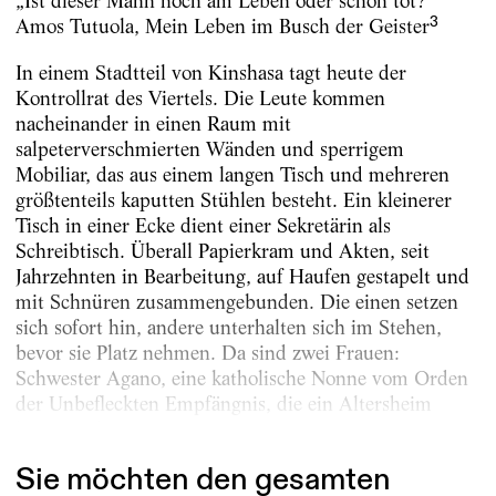
„Ist dieser Mann noch am Leben oder schon tot?
3
Amos Tutuola, Mein Leben im Busch der Geister
In einem Stadtteil von Kinshasa tagt heute der
Kontrollrat des Viertels. Die Leute kommen
nacheinander in einen Raum mit
salpeterverschmierten Wänden und sperrigem
Mobiliar, das aus einem langen Tisch und mehreren
größtenteils kaputten Stühlen besteht. Ein kleinerer
Tisch in einer Ecke dient einer Sekretärin als
Schreibtisch. Überall Papierkram und Akten, seit
Jahrzehnten in Bearbeitung, auf Haufen gestapelt und
mit Schnüren zusammengebunden. Die einen setzen
sich sofort hin, andere unterhalten sich im Stehen,
bevor sie Platz nehmen. Da sind zwei Frauen:
Schwester Agano, eine katholische Nonne vom Orden
der Unbefleckten Empfängnis, die ein Altersheim
leitet, und Mama Bea,...
Sie möchten den gesamten