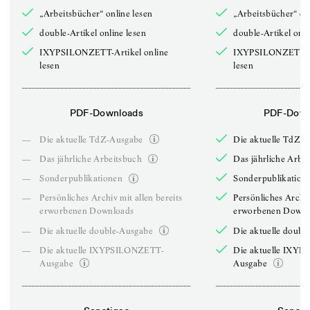
„Arbeitsbücher“ online lesen
„Arbeitsbücher“ onl
double-Artikel online lesen
double-Artikel onli
IXYPSILONZETT-Artikel online
IXYPSILONZETT-Ar
lesen
lesen
PDF-Downloads
PDF-Down
—
Die aktuelle TdZ-Ausgabe
Die aktuelle TdZ-
—
Das jährliche Arbeitsbuch
Das jährliche Arbe
—
Sonderpublikationen
Sonderpublikation
—
Persönliches Archiv mit allen bereits
Persönliches Archiv
erworbenen Downloads
erworbenen Downl
—
Die aktuelle double-Ausgabe
Die aktuelle doubl
—
Die aktuelle IXYPSILONZETT-
Die aktuelle IXY
Ausgabe
Ausgabe