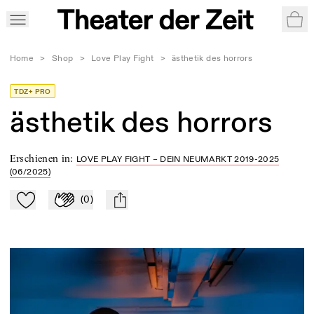
War
Home
>
Shop
>
Love Play Fight
>
ästhetik des horrors
TDZ+ PRO
ästhetik des horrors
Erschienen in
:
LOVE PLAY FIGHT – DEIN NEUMARKT 2019-2025
(06/2025)
(
0
)
Zu Mein-TdZ hinzufügen
Applaudieren
mail