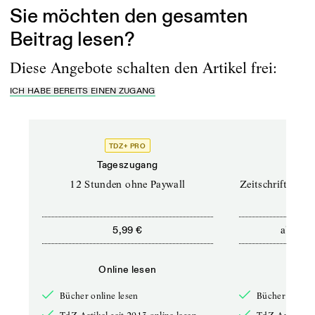
Sie möchten den gesamten
Beitrag lesen?
Diese Angebote schalten den Artikel frei:
ICH HABE BEREITS EINEN ZUGANG
TDZ+ PRO
TD
Tageszugang
Prof
12 Stunden ohne Paywall
Zeitschriften un
ab
5,99 €
12,5
Online lesen
Onli
Bücher online lesen
Bücher online 