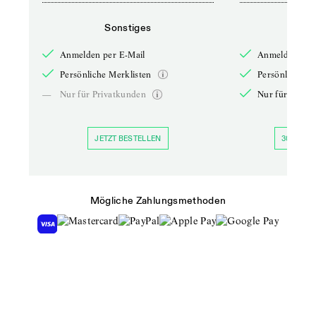
Sonstiges
So
Anmelden per E-Mail
Anmelden per 
Persönliche Merklisten
Persönliche Me
—
Nur für Privatkunden
Nur für Priva
JETZT BESTELLEN
30 TAGE 
Mögliche Zahlungsmethoden