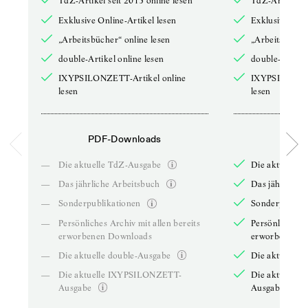
TdZ-Artikel seit 2013 online lesen
TdZ-Artikel se
Exklusive Online-Artikel lesen
Exklusive Onli
„Arbeitsbücher“ online lesen
„Arbeitsbücher
double-Artikel online lesen
double-Artikel
IXYPSILONZETT-Artikel online
IXYPSILONZET
lesen
lesen
PDF-Downloads
PDF-
—
Die aktuelle TdZ-Ausgabe
Die aktuelle 
—
Das jährliche Arbeitsbuch
Das jährliche 
—
Sonderpublikationen
Sonderpublika
—
Persönliches Archiv mit allen bereits
Persönliches A
erworbenen Downloads
erworbenen D
—
Die aktuelle double-Ausgabe
Die aktuelle 
—
Die aktuelle IXYPSILONZETT-
Die aktuelle
Ausgabe
Ausgabe