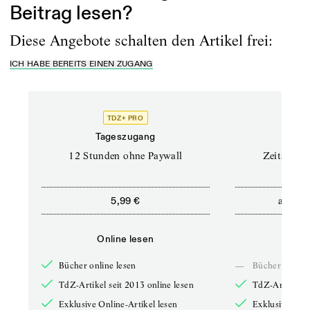
Beitrag lesen?
Diese Angebote schalten den Artikel frei:
ICH HABE BEREITS EINEN ZUGANG
TDZ+ PRO
Tageszugang
Stand
12 Stunden ohne Paywall
Zeitschrif
ab
5,99 €
5,9
Online lesen
Onli
Bücher online lesen
—
Bücher online 
TdZ-Artikel seit 2013 online lesen
TdZ-Artikel se
Exklusive Online-Artikel lesen
Exklusive Onli