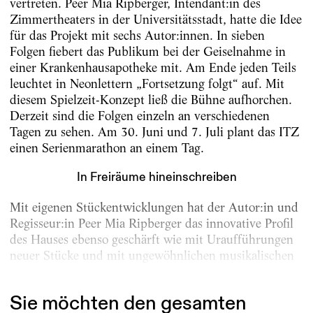
vertreten. Peer Mia Ripberger, Intendant:in des
Zimmertheaters in der Universitätsstadt, hatte die Idee
für das Projekt mit sechs Autor:innen. In sieben
Folgen fiebert das Publikum bei der Geiselnahme in
einer Krankenhausapotheke mit. Am Ende jeden Teils
leuchtet in Neonlettern „Fortsetzung folgt“ auf. Mit
diesem Spielzeit-Konzept ließ die Bühne aufhorchen.
Derzeit sind die Folgen einzeln an verschiedenen
Tagen zu sehen. Am 30. Juni und 7. Juli plant das ITZ
einen Serienmarathon an einem Tag.
In Freiräume hineinschreiben
Mit eigenen Stückentwicklungen hat der Autor:in und
Regisseur:in Peer Mia Ripberger das innovative Profil
des Hauses ebenso geschärft wie mit Uraufführungen
neuer Stücke und mit ungewöhnlichen musikalischen
Formaten. Das verleiht dem ITZ, wie...
Sie möchten den gesamten