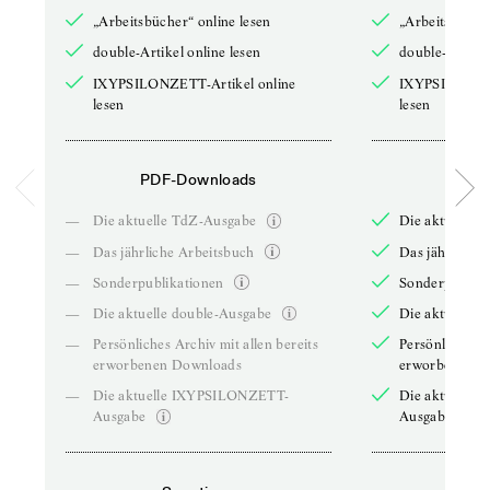
„Arbeitsbücher“ online lesen
„Arbeitsbücher
double-Artikel online lesen
double-Artikel
IXYPSILONZETT-Artikel online
IXYPSILONZET
lesen
lesen
PDF-Downloads
PDF-
—
Die aktuelle TdZ-Ausgabe
Die aktuelle 
—
Das jährliche Arbeitsbuch
Das jährliche 
—
Sonderpublikationen
Sonderpublika
—
Die aktuelle double-Ausgabe
Die aktuelle 
—
Persönliches Archiv mit allen bereits
Persönliches A
erworbenen Downloads
erworbenen D
—
Die aktuelle IXYPSILONZETT-
Die aktuelle
Ausgabe
Ausgabe