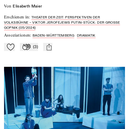
von
Elisabeth Maier
Erschienen in
:
THEATER DER ZEIT: PERSPEKTIVEN DER
VOLKSBÜHNE – VIKTOR JEROFEJEWS PUTIN-STÜCK: DER GROSSE G
OPNIK (05/2024)
Assoziationen
:
BADEN-WÜRTTEMBERG
DRAMATIK
(
3
)
Zu Mein-TdZ hinzufügen
Applaudieren
mail