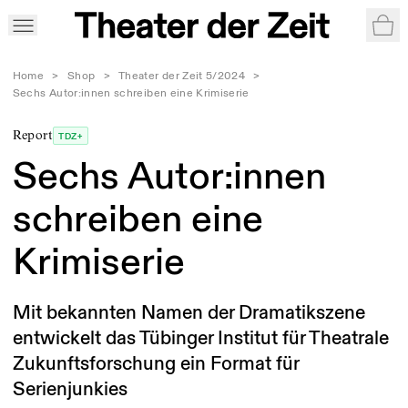
War
Home
>
Shop
>
Theater der Zeit 5/2024
>
Sechs Autor:innen schreiben eine Krimiserie
Report
TDZ+
Sechs Autor:innen
schreiben eine
Krimiserie
Mit bekannten Namen der Dramatikszene
entwickelt das Tübinger Institut für Theatrale
Zukunftsforschung ein Format für
Serienjunkies