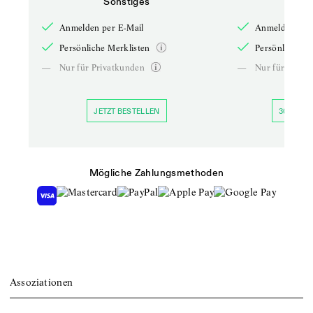
Sonstiges
So
Anmelden per E-Mail
Anmelden per 
Persönliche Merklisten
Persönliche Me
—
Nur für Privatkunden
—
Nur für Priva
JETZT BESTELLEN
30 TAGE 
Mögliche Zahlungsmethoden
Assoziationen