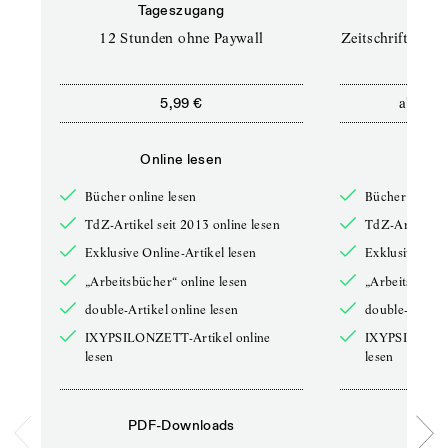
Tageszugang
Prof
12 Stunden ohne Paywall
Zeitschriften un
ab
5,99 €
12,5
Online lesen
Onli
Bücher online lesen
Bücher online 
TdZ-Artikel seit 2013 online lesen
TdZ-Artikel se
Exklusive Online-Artikel lesen
Exklusive Onli
„Arbeitsbücher“ online lesen
„Arbeitsbücher
double-Artikel online lesen
double-Artikel
IXYPSILONZETT-Artikel online
IXYPSILONZET
lesen
lesen
PDF-Downloads
PDF-