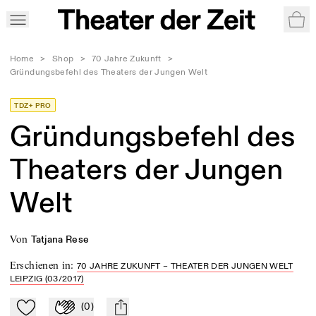
War
Home
>
Shop
>
70 Jahre Zukunft
>
Gründungsbefehl des Theaters der Jungen Welt
TDZ+ PRO
Gründungsbefehl des
Theaters der Jungen
Welt
von
Tatjana Rese
Erschienen in
:
70 JAHRE ZUKUNFT – THEATER DER JUNGEN WELT
LEIPZIG (03/2017)
(
0
)
Zu Mein-TdZ hinzufügen
Applaudieren
mail