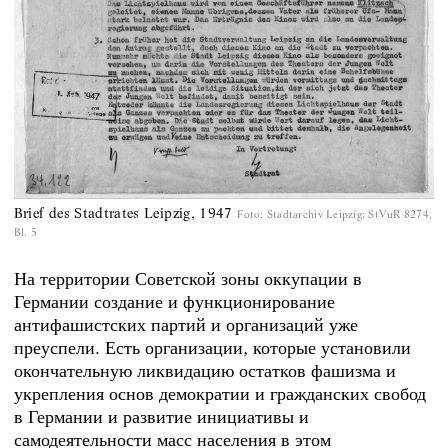
Brief des Stadtrates Leipzig, 1947
Foto
:
Stadtarchiv Leipzig: StVuR 8274,
Bl. 5
На территории Советской зоны оккупации в
Германии создание и функционирование
антифашистских партий и организаций уже
преуспели. Есть организации, которые установили
окончательную ликвидацию остатков фашизма и
укрепления основ демократии и гражданских свобод
в Германии и развитие инициативы и
самодеятельности масс населения в этом