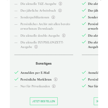
—
Die aktuelle TdZ-Ausgabe
Die aktuelle 
—
Das jährliche Arbeitsbuch
Das jährliche 
—
Sonderpublikationen
Sonderpublika
—
Persönliches Archiv mit allen bereits
Persönliches A
erworbenen Downloads
erworbenen D
—
Die aktuelle double-Ausgabe
Die aktuelle 
—
Die aktuelle IXYPSILONZETT-
Die aktuelle
Ausgabe
Ausgabe
Sonstiges
So
Anmelden per E-Mail
Anmelden per 
Persönliche Merklisten
Persönliche Me
—
Nur für Privatkunden
Nur für Priva
JETZT BESTELLEN
30 TAGE 