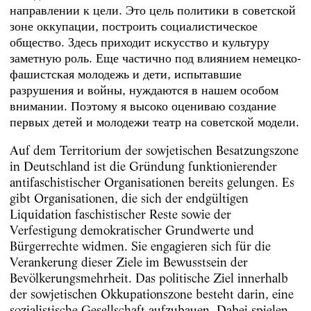
направлении к цели. Это цель политики в советской
зоне оккупации, построить социалистическое
общество. Здесь приходит искусство и культуру
заметную роль. Еще частично под влиянием немецко-
фашистская молодежь и дети, испытавшие
разрушения и войны, нуждаются в нашем особом
внимании. Поэтому я высоко оцениваю создание
первых детей и молодежи театр на советской модели.
Auf dem Territorium der sowjetischen Besatzungszone
in Deutschland ist die Gründung funktionierender
antifaschistischer Organisationen bereits gelungen. Es
gibt Organisationen, die sich der endgültigen
Liquidation faschistischer Reste sowie der
Verfestigung demokratischer Grundwerte und
Bürgerrechte widmen. Sie engagieren sich für die
Verankerung dieser Ziele im Bewusstsein der
Bevölkerungsmehrheit. Das politische Ziel innerhalb
der sowjetischen Okkupationszone besteht darin, eine
sozialistische Gesellschaft aufzubauen. Dabei spielen