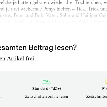
welche je hatten geboren wieder drei Töchterchen, 
nd je drei wiehernde Ponys hielten – Tick, Trick un
ustus, Peter und Bob. Vater, Sohn und Heiliger Gei
r und Balthasar. Werner Stauffacher, Walter Fürst
 Oper und Tanz. – sodass ein fröhliches Durcheinan
war niemals einsam, niemals garstig, sondern verbra
samten Beitrag lesen?
n Artikel frei:
TDZ+
Standard (TdZ+)
Pr
l
Zeitschriften online lesen
Zeitschrift