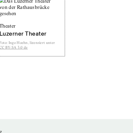
Theater
Luzerner Theater
Foto
:
Ingo Hoehn, lizensiert unter
CC BY-SA 3.0 de
g