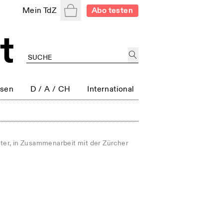
Warenkorb
Mein TdZ
Abo testen
ssen
D / A / CH
International
er, in Zusammenarbeit mit der Zürcher