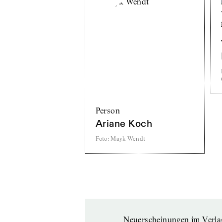
Person
Ariane Koch
Foto
:
Mayk Wendt
Neuerscheinungen im Verla