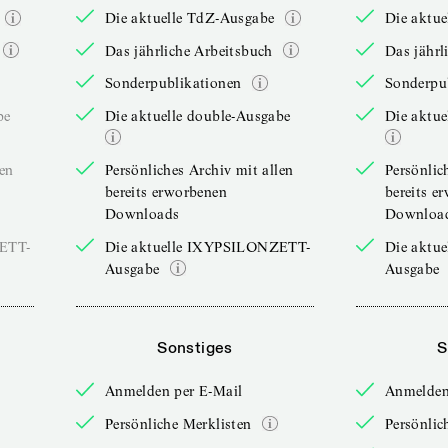
Die aktuelle TdZ-Ausgabe
Die aktu
Das jährliche Arbeitsbuch
Das jährl
Sonderpublikationen
Sonderpu
be
Die aktuelle double-Ausgabe
Die aktue
len
Persönliches Archiv mit allen
Persönlic
bereits erworbenen
bereits e
Downloads
Downloa
ZETT-
Die aktuelle IXYPSILONZETT-
Die aktu
Ausgabe
Ausgabe
Sonstiges
S
Anmelden per E-Mail
Anmelden
Persönliche Merklisten
Persönlic