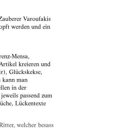
 Zauberer Varoufakis
topft werden und ein
renz-Mensa,
rtikel kreieren und
ir), Glückskekse,
as kann man
len in der
 jeweils passend zum
üche, Lückentexte
itter, welcher besass