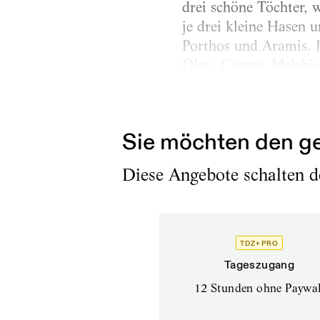
drei schöne Töchter, 
je drei kleine Hasen u
Porthos und Aramis. J
Olga. Caspar, Melchio
Melchtal. Schauspiel,
herrschte. Der Ritter 
Sie möchten den ge
Diese Angebote schalten de
TDZ+ PRO
Tageszugang
12 Stunden ohne Paywal