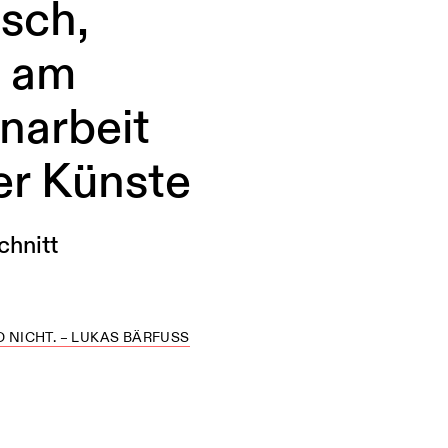
sch,
h am
narbeit
er Künste
chnitt
D NICHT. – LUKAS BÄRFUSS