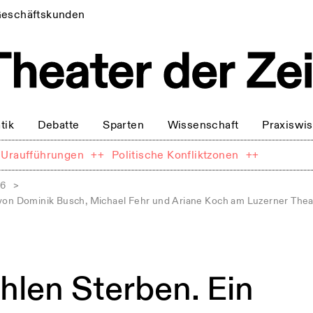
eschäftskunden
tik
Debatte
Sparten
Wissenschaft
Praxiswi
Uraufführungen
++
Politische Konfliktzonen
++
16
>
von Dominik Busch, Michael Fehr und Ariane Koch am Luzerner Theat
hlen Sterben. Ein