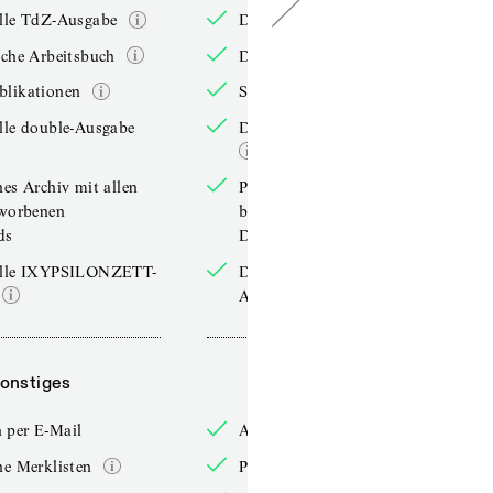
elle TdZ-Ausgabe
Die aktuelle TdZ-Ausgabe
iche Arbeitsbuch
Das jährliche Arbeitsbuch
blikationen
Sonderpublikationen
lle double-Ausgabe
Die aktuelle double-Ausgabe
hes Archiv mit allen
Persönliches Archiv mit allen
rworbenen
bereits erworbenen
ds
Downloads
elle IXYPSILONZETT-
Die aktuelle IXYPSILONZETT-
Ausgabe
onstiges
Sonstiges
 per E-Mail
Anmelden per E-Mail
he Merklisten
Persönliche Merklisten