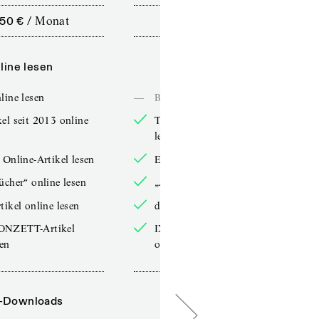
,50 €
/
Monat
10,00 €
/
12 Monate
line lesen
Online lesen
line lesen
—
Bücher online lesen
el seit 2013 online
TdZ-Artikel seit 2013 online
lesen
 Online-Artikel lesen
Exklusive Online-Artikel lesen
ücher“ online lesen
„Arbeitsbücher“ online lesen
tikel online lesen
double-Artikel online lesen
ONZETT-Artikel
IXYPSILONZETT-Artikel
sen
online lesen
-Downloads
PDF-Downloads