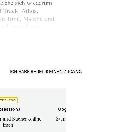
welche sich wiederum
d Track. Athos,
st. Irina, Mascha und
 und Arnold von
der im Schlosse
chte tagein tagaus...
ICH HABE BEREITS EINEN ZUGANG
TDZ+ PRO
TDZ+
ofessional
Upgrade für Printabonnenten
en und Bücher online
Standard (TdZ+) – Zeitschriften
lesen
online lesen