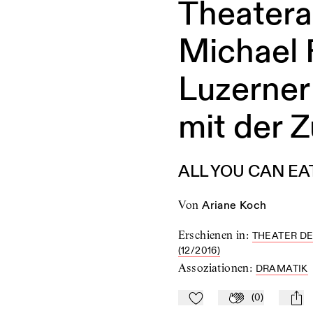
Theatera
Michael 
Luzerner
mit der 
ALL YOU CAN EAT –
von
Ariane Koch
Erschienen in
:
THEATER DE
(12/2016)
Assoziationen
:
DRAMATIK
(
0
)
Zu Mein-TdZ hinzufügen
Applaudieren
mail