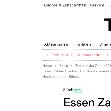
Bücher & Zeitschriften
Service
G
Akteur:innen
Kritiken
Drama
++
Festivals
++
Klimawandel
++
Home
>
Shop
>
Theater der Zeit 1/20
Essen Zahlen Sterben. Ein Theaterabend 
Hochschule der Künste
Stück
TDZ+
Essen Za