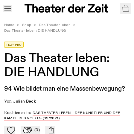
War
Home
>
Shop
>
Das Theater leben
>
Das Theater leben: DIE HANDLUNG
TDZ+ PRO
Das Theater leben:
DIE HANDLUNG
94 Wie bildet man eine Massenbewegung?
von
Julian Beck
Erschienen in
:
DAS THEATER LEBEN – DER KÜNSTLER UND DER
KAMPF DES VOLKES (05/2021)
(
0
)
Zu Mein-TdZ hinzufügen
Applaudieren
mail