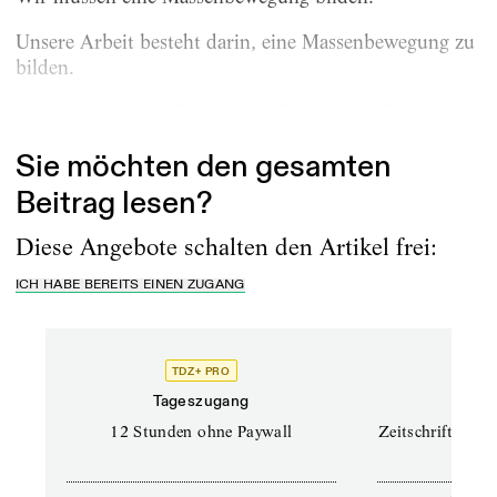
Unsere Arbeit besteht darin, eine Massenbewegung zu
bilden.
Croissy-sur-Seine, Frankreich, 15. Februar 1970
Sie möchten den gesamten
Beitrag lesen?
Diese Angebote schalten den Artikel frei:
ICH HABE BEREITS EINEN ZUGANG
TDZ+ PRO
TD
Tageszugang
Prof
12 Stunden ohne Paywall
Zeitschriften un