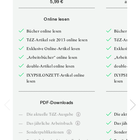
ab
5,99 €
12,5
Online lesen
Onli
Bücher online lesen
Bücher online 
TdZ-Artikel seit 2013 online lesen
TdZ-Artikel se
Exklusive Online-Artikel lesen
Exklusive Onli
„Arbeitsbücher“ online lesen
„Arbeitsbücher
double-Artikel online lesen
double-Artikel
IXYPSILONZETT-Artikel online
IXYPSILONZET
lesen
lesen
PDF-Downloads
PDF-
—
Die aktuelle TdZ-Ausgabe
Die aktuelle 
—
Das jährliche Arbeitsbuch
Das jährliche 
—
Sonderpublikationen
Sonderpublika