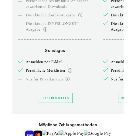
—
Persönliches Archiv mit allen bereits
Persönliches A
erworbenen Downloads
erworbenen D
—
Die aktuelle double-Ausgabe
Die aktuelle 
—
Die aktuelle IXYPSILONZETT-
Die aktuelle
Ausgabe
Ausgabe
Sonstiges
So
Anmelden per E-Mail
Anmelden per 
Persönliche Merklisten
Persönliche Me
—
Nur für Privatkunden
Nur für Priva
JETZT BESTELLEN
30 TAGE 
Mögliche Zahlungsmethoden