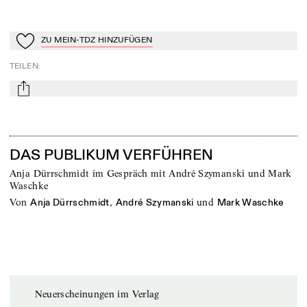
ZU MEIN-TDZ HINZUFÜGEN
Zu Mein-TdZ hinzufügen
TEILEN
:
mail
DAS PUBLIKUM VERFÜHREN
Anja Dürrschmidt im Gespräch mit André Szymanski und Mark
Waschke
von
,
und
Anja Dürrschmidt
André Szymanski
Mark Waschke
Neuerscheinungen im Verlag