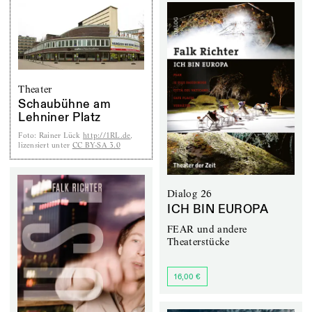
Theater
Schaubühne am
Lehniner Platz
Foto
:
Rainer Lück
http://1RL.de
,
lizensiert unter
CC BY-SA 3.0
Dialog 26
ICH BIN EUROPA
FEAR und andere
Theaterstücke
16,00 €