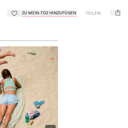
ZU MEIN-TDZ HINZUFÜGEN
TEILEN
:
mail
Zu Mein-TdZ hinzufügen