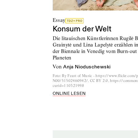
Essay
TDZ+ PRO
Konsum der Welt
Die litauischen Künstlerinnen Rugilė B
Grainytė und Lina Lapelytė erzählen i
der Biennale in Venedig vom Burn-out 
Planeten
von
Anja Nioduschewski
Foto
:
By Feast of Music - https://www.flickr.co
N00/51502460942/, CC BY 2.0, https://commons
curid=110321998
ONLINE LESEN