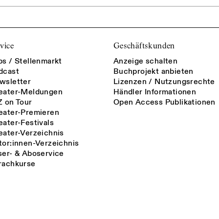
vice
Geschäftskunden
bs / Stellenmarkt
Anzeige schalten
dcast
Buchprojekt anbieten
wsletter
Lizenzen / Nutzungsrechte
eater-Meldungen
Händler Informationen
Z on Tour
Open Access Publikationen
eater-Premieren
eater-Festivals
eater-Verzeichnis
tor:innen-Verzeichnis
ser- & Aboservice
rachkurse