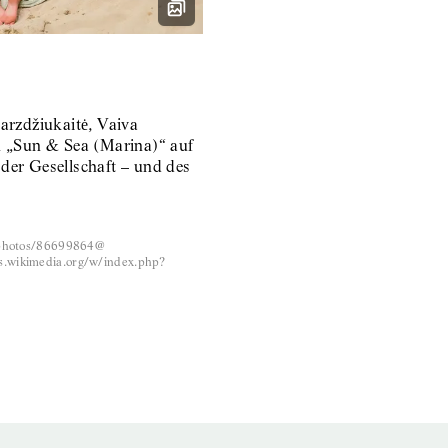
arzdžiukaitė, Vaiva
n „Sun & Sea (Marina)“ auf
der Gesellschaft – und des
m/photos/86699864@
.wikimedia.org/w/index.php?