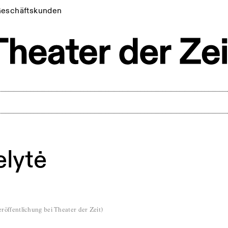
eschäftskunden
elytė
röffentlichung bei Theater der Zeit
)