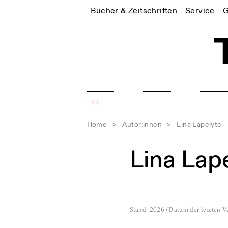
Bücher & Zeitschriften
Service
G
++
Home
>
Autor:innen
>
Lina Lapelytė
Lina Lap
Stand
:
2026
(
Datum der letzten Ve