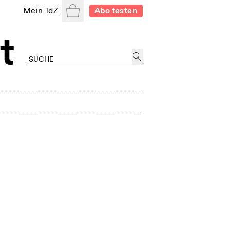
Warenkorb
Mein TdZ
Abo testen