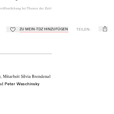
röffentlichung bei Theater der Zeit
)
ZU MEIN-TDZ HINZUFÜGEN
TEILEN
:
mail
Zu Mein-TdZ hinzufügen
 Mitarbeit Silvia Brendenal
nd
Peter Waschinsky