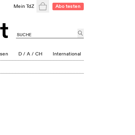
Warenkorb
Mein TdZ
Abo testen
ssen
D / A / CH
International