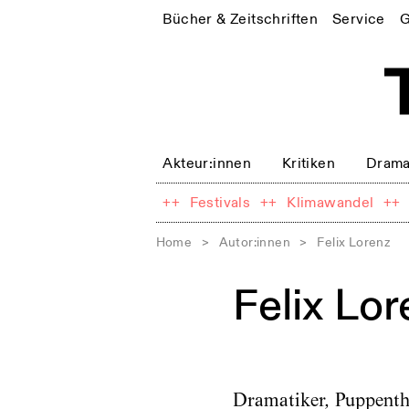
Bücher & Zeitschriften
Service
G
Akteur:innen
Kritiken
Drama
++
Festivals
++
Klimawandel
++
Home
>
Autor:innen
>
Felix Lorenz
Felix Lor
Dramatiker, Puppenth