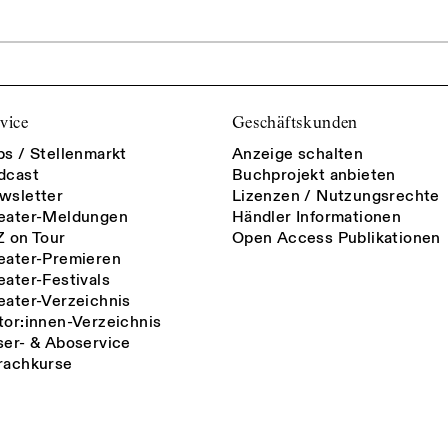
vice
Geschäftskunden
bs / Stellenmarkt
Anzeige schalten
dcast
Buchprojekt anbieten
wsletter
Lizenzen / Nutzungsrechte
eater-Meldungen
Händler Informationen
Z on Tour
Open Access Publikationen
eater-Premieren
eater-Festivals
eater-Verzeichnis
tor:innen-Verzeichnis
ser- & Aboservice
rachkurse