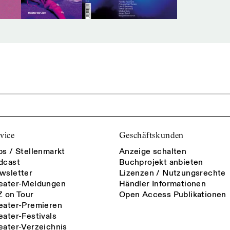
vice
Geschäftskunden
bs / Stellenmarkt
Anzeige schalten
dcast
Buchprojekt anbieten
wsletter
Lizenzen / Nutzungsrechte
eater-Meldungen
Händler Informationen
Z on Tour
Open Access Publikationen
eater-Premieren
eater-Festivals
eater-Verzeichnis