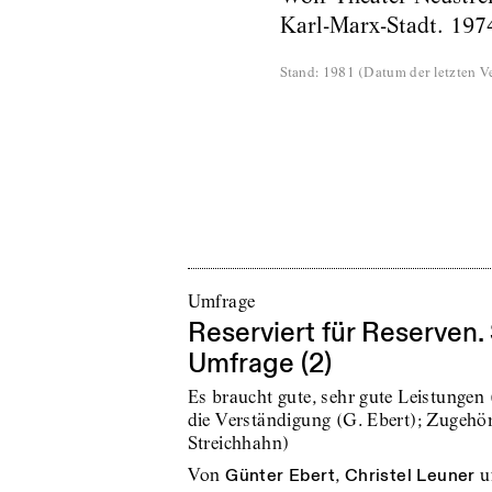
Karl-Marx-Stadt. 197
Stand
:
1981
(
Datum der letzten Ve
Umfrage
Reserviert für Reserven.
Umfrage (2)
Es braucht gute, sehr gute Leistungen
die Verständigung (G. Ebert); Zugehör
Streichhahn)
von
Günter Ebert
,
Christel Leuner
u