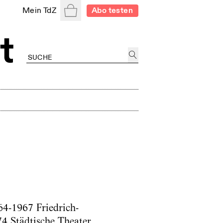
Warenkorb
Mein TdZ
Abo testen
64-1967 Friedrich-
4 Städtische Theater