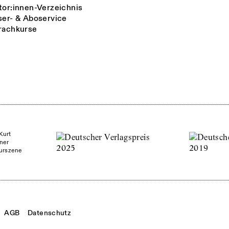
tor:innen-Verzeichnis
ser- & Aboservice
rachkurse
Kurt
ner
turszene
AGB
Datenschutz