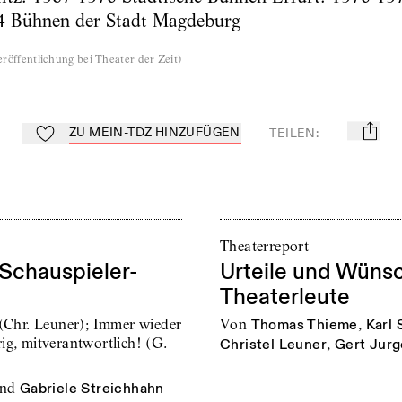
4 Bühnen der Stadt Magdeburg
röffentlichung bei Theater der Zeit
)
ZU MEIN-TDZ HINZUFÜGEN
TEILEN
:
mail
Zu Mein-TdZ hinzufügen
Theaterreport
 Schauspieler-
Urteile und Wün
Theaterleute
 (Chr. Leuner); Immer wieder
von
Thomas Thieme
,
Karl 
ig, mitverantwortlich! (G.
Christel Leuner
,
Gert Jur
nd
Gabriele Streichhahn