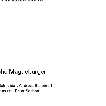
sche Magdeburger
Schneider
,
Andreas Scheinert
,
gons
und
Peter Sodann