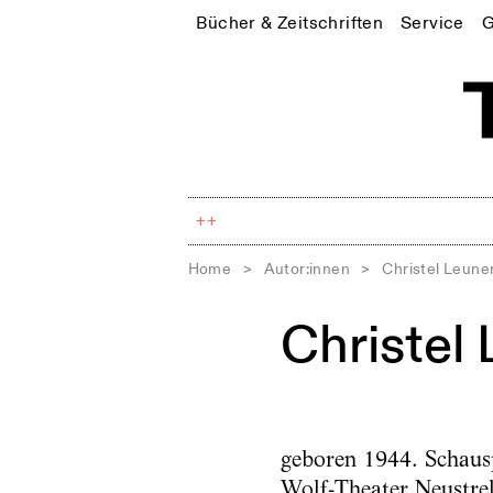
Bücher & Zeitschriften
Service
G
++
Home
>
Autor:innen
>
Christel Leune
Christel
geboren 1944. Schausp
Wolf-Theater Neustrel