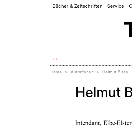
Bücher & Zeitschriften
Service
G
++
Home
>
Autor:innen
>
Helmut Bläss
Helmut B
Intendant, Elbe-Elste