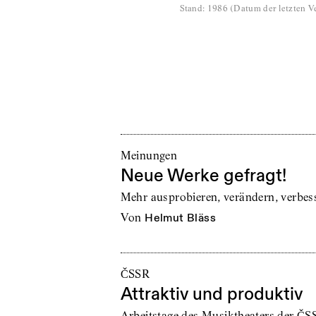
Stand
:
1986
(
Datum der letzten Ve
Meinungen
Neue Werke gefragt!
Mehr ausprobieren, verändern, verbes
von
Helmut Bläss
ČSSR
Attraktiv und produktiv
Arbeitstage des Musiktheaters der ČS