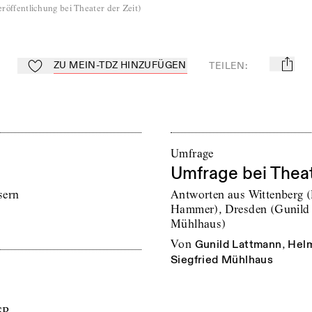
röffentlichung bei Theater der Zeit
)
ZU MEIN-TDZ HINZUFÜGEN
TEILEN
:
mail
Zu Mein-TdZ hinzufügen
Umfrage
Umfrage bei Theate
sern
Antworten aus Wittenberg 
Hammer), Dresden (Gunild 
Mühlhaus)
von
Gunild Lattmann
,
Helm
Siegfried Mühlhaus
SR