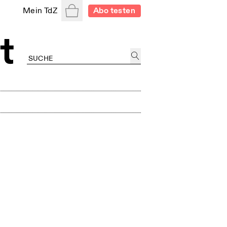
Warenkorb
Mein TdZ
Abo testen