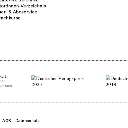
eater-Verzeichnis
tor:innen-Verzeichnis
ser- & Aboservice
rachkurse
Kurt
ner
turszene
AGB
Datenschutz