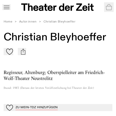
War
Home
>
Autor:innen
>
Christian Bleyhoeffer
Christian Bleyhoeffer
Zu Mein-TdZ hinzufügen
mail
Regisseur, Altenburg; Oberspielleiter am Friedrich-
Wolf-Theater Neustrelitz
Stand
:
1983
(
Datum der letzten Veröffentlichung bei Theater der Zeit
)
ZU MEIN-TDZ HINZUFÜGEN
Zu Mein-TdZ hinzufügen