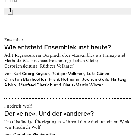
TEILEN
:
mail
Ensemble
Wie entsteht Ensemblekunst heute?
Acht Regisseure im Gespräch über »Ensemble« als Prinzip und
Methode (Gesprächsaufzeichnung: Jochen Gleiß;
Gesprächsleitung: Rüdiger Volkmer)
von
,
,
,
Karl Georg Kayser
Rüdiger Volkmer
Lutz Günzel
,
,
,
Christian Bleyhoeffer
Frank Hofmann
Jochen Gleiß
Hartwig
,
und
Albiro
Manfred Dietrich
Claus-Martin Winter
Friedrich Wolf
Der »eine«! Und der »andere«?
Unvollständige Überlegungen während der Arbeit an einem Werk
von Friedrich Wolf
von
Christian Bleyhoeffer