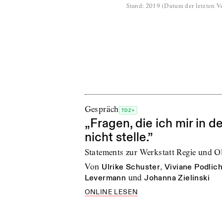
Stand
:
2019
(
Datum der letzten Ve
Gespräch
TDZ+
„Fragen, die ich mir in d
nicht stelle.”
Statements zur Werkstatt Regie und O
von
Ulrike Schuster
,
Viviane Podlic
Levermann
und
Johanna Zielinski
ONLINE LESEN