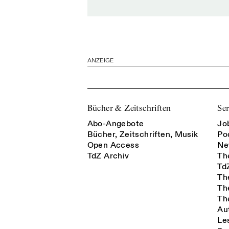
ANZEIGE
Bücher & Zeitschriften
Ser
Abo-Angebote
Jo
Bücher, Zeitschriften, Musik
Po
Open Access
Ne
TdZ Archiv
Th
Td
Th
Th
Th
Au
Le