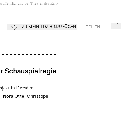
röffentlichung bei Theater der Zeit
)
ZU MEIN-TDZ HINZUFÜGEN
TEILEN
:
mail
Zu Mein-TdZ hinzufügen
er Schauspielregie
bjekt in Dresden
h
,
Nora Otte
,
Christoph