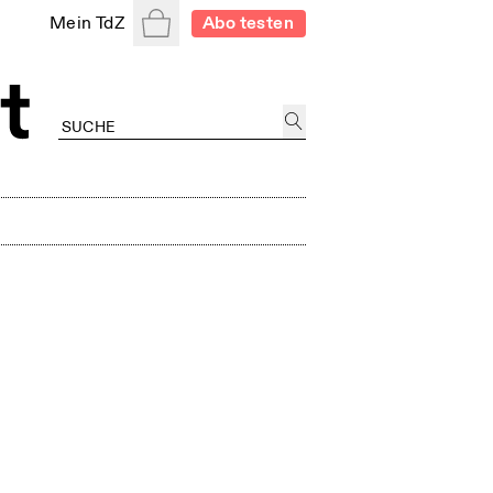
Warenkorb
Mein TdZ
Abo testen