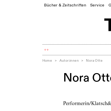
Bücher & Zeitschriften
Service
G
++
Home
>
Autor:innen
>
Nora Otte
Nora Ott
Performerin/Klatsch