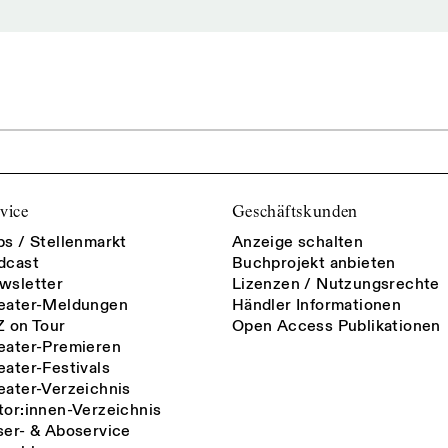
vice
Geschäftskunden
bs / Stellenmarkt
Anzeige schalten
dcast
Buchprojekt anbieten
wsletter
Lizenzen / Nutzungsrechte
eater-Meldungen
Händler Informationen
Z on Tour
Open Access Publikationen
eater-Premieren
eater-Festivals
eater-Verzeichnis
tor:innen-Verzeichnis
ser- & Aboservice